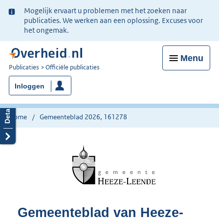
Ter
Mogelijk ervaart u problemen met het zoeken naar
informatie:
publicaties. We werken aan een oplossing. Excuses voor
het ongemak.
Menu
U
Publicaties
Officiële publicaties
bent
Inloggen
nu
hier:
Home
Gemeenteblad 2026, 161278
Gemeenteblad van Heeze-