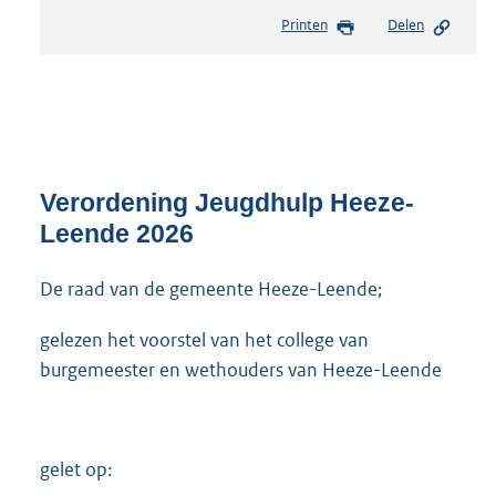
e
Printen
Delen
s
t
a
n
d
s
g
r
Verordening Jeugdhulp Heeze-
o
Leende 2026
o
t
De raad van de gemeente Heeze-Leende;
t
e
:
gelezen het voorstel van het college van
1
burgemeester en wethouders van Heeze-Leende
,
4
M
b
gelet op: