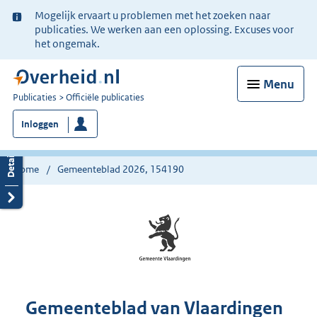
Ter
Mogelijk ervaart u problemen met het zoeken naar
informatie:
publicaties. We werken aan een oplossing. Excuses voor
het ongemak.
Menu
U
Publicaties
Officiële publicaties
bent
Inloggen
nu
hier:
Home
Gemeenteblad 2026, 154190
Gemeenteblad van Vlaardingen