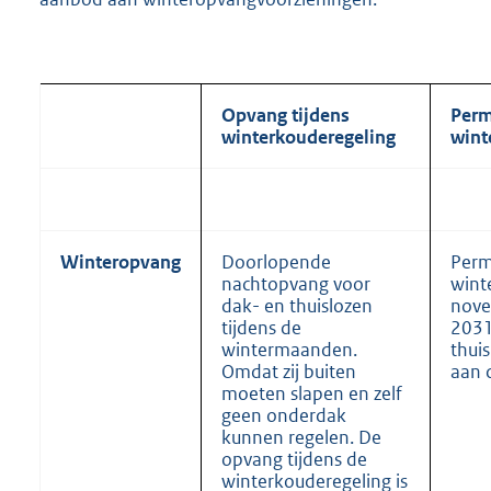
Opvang tijdens
Per
winterkouderegeling
wint
Winteropvang
Doorlopende
Per
nachtopvang voor
wint
dak- en thuislozen
nove
tijdens de
2031
wintermaanden.
thui
Omdat zij buiten
aan d
moeten slapen en zelf
geen onderdak
kunnen regelen. De
opvang tijdens de
winterkouderegeling is