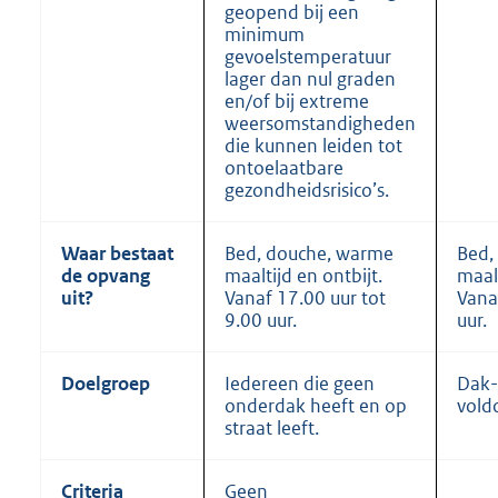
geopend bij een
minimum
gevoelstemperatuur
lager dan nul graden
en/of bij extreme
weersomstandigheden
die kunnen leiden tot
ontoelaatbare
gezondheidsrisico’s.
Waar bestaat
Bed, douche, warme
Bed,
de opvang
maaltijd en ontbijt.
maalt
uit?
Vanaf 17.00 uur tot
Vana
9.00 uur.
uur.
Doelgroep
Iedereen die geen
Dak-
onderdak heeft en op
voldo
straat leeft.
Criteria
Geen