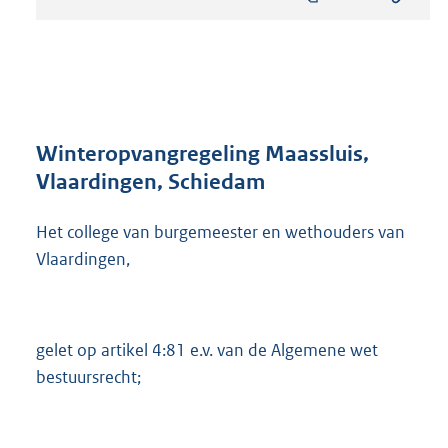
s
t
a
n
d
s
g
r
Winteropvangregeling Maassluis,
o
Vlaardingen, Schiedam
o
t
Het college van burgemeester en wethouders van
t
e
Vlaardingen,
:
3
4
6
gelet op artikel 4:81 e.v. van de Algemene wet
K
bestuursrecht;
b