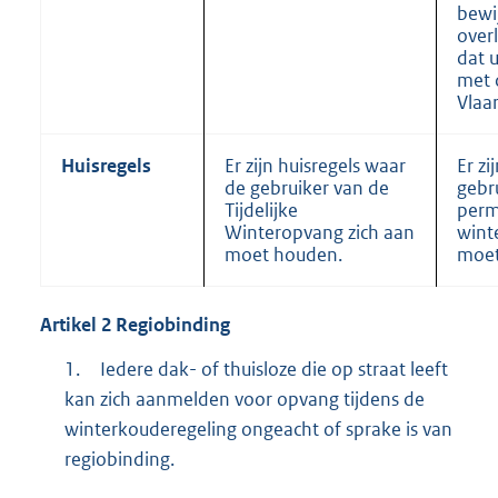
bewi
overl
dat 
met 
Vlaa
Huisregels
Er zijn huisregels waar
Er zi
de gebruiker van de
gebr
Tijdelijke
per
Winteropvang zich aan
wint
moet houden.
moet
Artikel
2
Regiobinding
1.
Iedere dak- of thuisloze die op straat leeft
kan zich aanmelden voor opvang tijdens de
winterkouderegeling ongeacht of sprake is van
regiobinding.