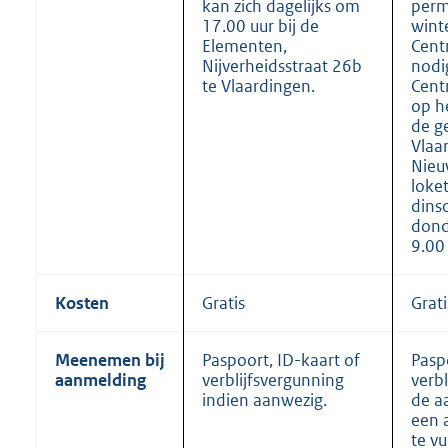
kan zich dagelijks om
per
17.00 uur bij de
wint
Elementen,
Cent
Nijverheidsstraat 26b
nodi
te Vlaardingen.
Cent
op h
de g
Vlaa
Nieu
loke
dins
dond
9.00
Kosten
Gratis
Grati
Meenemen bij
Paspoort, ID-kaart of
Pasp
aanmelding
verblijfsvergunning
verbl
indien aanwezig.
de a
een 
te vu