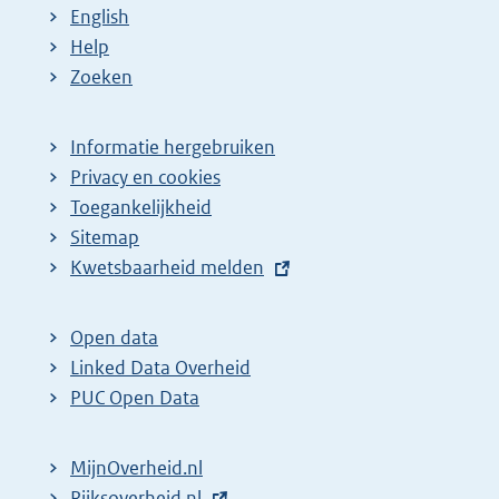
English
Help
Zoeken
Informatie hergebruiken
Privacy en cookies
Toegankelijkheid
Sitemap
E
Kwetsbaarheid melden
x
t
Open data
e
Linked Data Overheid
r
PUC Open Data
n
e
MijnOverheid.nl
l
E
Rijksoverheid.nl