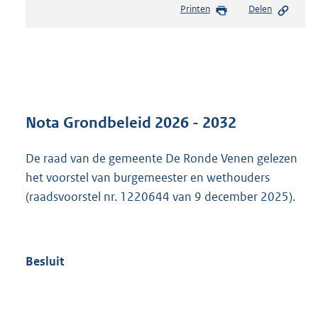
Printen
Delen
s
t
a
n
d
s
g
r
Nota Grondbeleid 2026 - 2032
o
o
De raad van de gemeente De Ronde Venen gelezen
t
het voorstel van burgemeester en wethouders
t
e
(raadsvoorstel nr. 1220644 van 9 december 2025).
:
5
7
8
Besluit
K
b