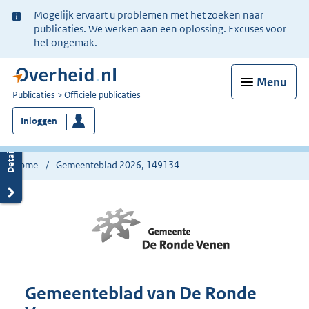
Ter
Mogelijk ervaart u problemen met het zoeken naar
informatie:
publicaties. We werken aan een oplossing. Excuses voor
het ongemak.
Menu
U
Publicaties
Officiële publicaties
bent
Inloggen
nu
hier:
Home
Gemeenteblad 2026, 149134
Gemeenteblad van De Ronde