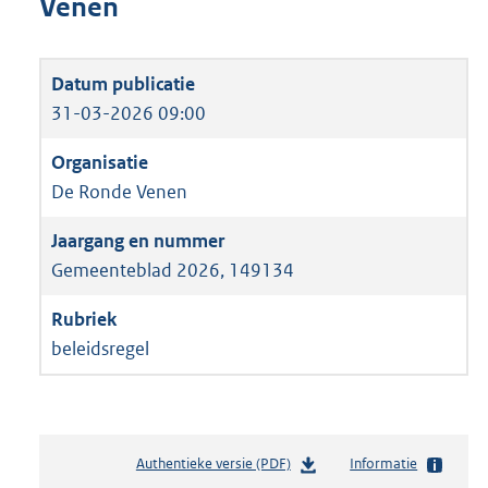
Venen
31-03-2026 09:00
De Ronde Venen
Gemeenteblad 2026, 149134
beleidsregel
Authentieke versie (PDF)
b
Informatie
e