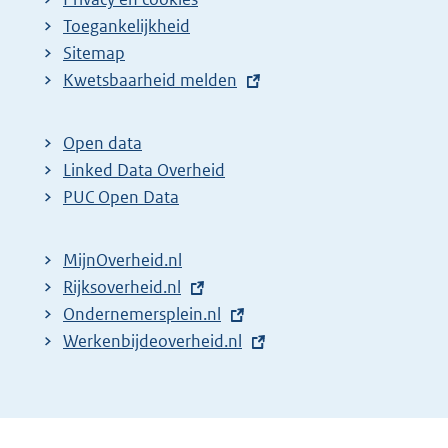
Toegankelijkheid
Sitemap
E
Kwetsbaarheid melden
x
t
Open data
e
Linked Data Overheid
r
PUC Open Data
n
e
MijnOverheid.nl
l
E
Rijksoverheid.nl
i
x
E
Ondernemersplein.nl
n
t
x
E
Werkenbijdeoverheid.nl
k
e
t
x
:
r
e
t
n
r
e