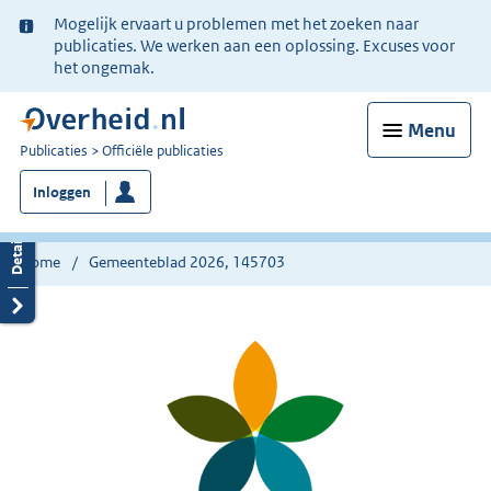
Ter
Mogelijk ervaart u problemen met het zoeken naar
informatie:
publicaties. We werken aan een oplossing. Excuses voor
het ongemak.
Menu
U
Publicaties
Officiële publicaties
bent
Inloggen
nu
hier:
Home
Gemeenteblad 2026, 145703