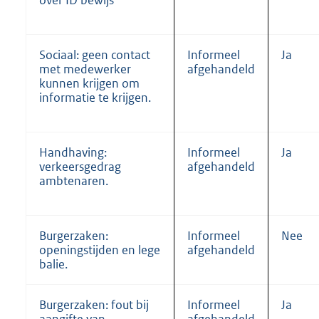
over ID bewijs
Sociaal: geen contact
Informeel
Ja
met medewerker
afgehandeld
kunnen krijgen om
informatie te krijgen.
Handhaving:
Informeel
Ja
verkeersgedrag
afgehandeld
ambtenaren.
Burgerzaken:
Informeel
Nee
openingstijden en lege
afgehandeld
balie.
Burgerzaken: fout bij
Informeel
Ja