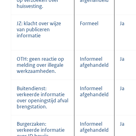
op verzoeken over
afgehandeld
huisvesting.
JZ: klacht over wijze
Formeel
Ja
van publiceren
informatie
OTH: geen reactie op
Informeel
Ja
melding over illegale
afgehandeld
werkzaamheden.
Buitendienst:
Informeel
Ja
verkeerde informatie
afgehandeld
over openingstijd afval
brengstation.
Burgerzaken:
Informeel
Ja
verkeerde informatie
afgehandeld