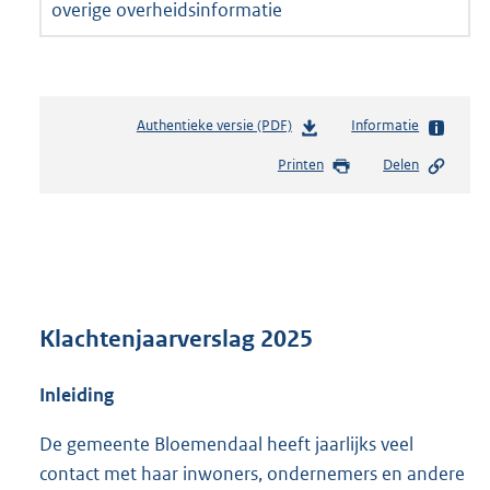
overige overheidsinformatie
Authentieke versie (PDF)
b
Informatie
e
Printen
Delen
s
t
a
n
d
s
g
r
Klachtenjaarverslag 2025
o
o
Inleiding
t
t
De gemeente Bloemendaal heeft jaarlijks veel
e
:
contact met haar inwoners, ondernemers en andere