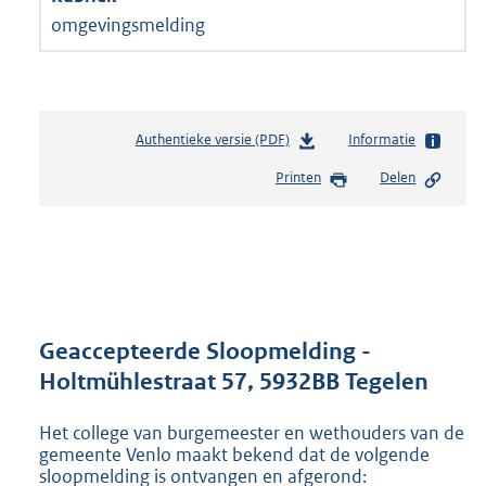
omgevingsmelding
Authentieke versie (PDF)
b
Informatie
e
Printen
Delen
s
t
a
n
d
s
g
r
Geaccepteerde Sloopmelding -
o
Holtmühlestraat 57, 5932BB Tegelen
o
t
Het college van burgemeester en wethouders van de
t
gemeente Venlo maakt bekend dat de volgende
e
sloopmelding is ontvangen en afgerond:
: