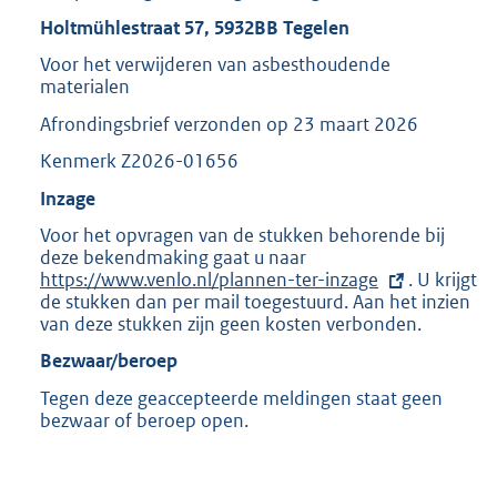
3
Holtmühlestraat 57, 5932BB Tegelen
0
Voor het verwijderen van asbesthoudende
7
materialen
K
b
Afrondingsbrief verzonden op 23 maart 2026
Kenmerk Z2026-01656
Inzage
Voor het opvragen van de stukken behorende bij
deze bekendmaking gaat u naar
E
https://www.venlo.nl/plannen-ter-inzage
x
. U krijgt
de stukken dan per mail toegestuurd. Aan het inzien
t
van deze stukken zijn geen kosten verbonden.
e
r
Bezwaar/beroep
n
e
Tegen deze geaccepteerde meldingen staat geen
l
bezwaar of beroep open.
i
n
k