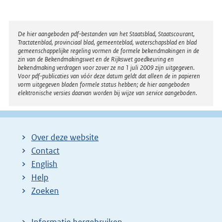
:
Disclaimer
De hier aangeboden pdf-bestanden van het Staatsblad, Staatscourant,
Tractatenblad, provinciaal blad, gemeenteblad, waterschapsblad en blad
gemeenschappelijke regeling vormen de formele bekendmakingen in de
zin van de Bekendmakingswet en de Rijkswet goedkeuring en
bekendmaking verdragen voor zover ze na 1 juli 2009 zijn uitgegeven.
Voor pdf-publicaties van vóór deze datum geldt dat alleen de in papieren
vorm uitgegeven bladen formele status hebben; de hier aangeboden
elektronische versies daarvan worden bij wijze van service aangeboden.
Over deze website
Contact
English
Help
Zoeken
Informatie hergebruiken