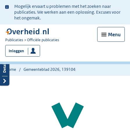
Ter
Mogelijk ervaart u problemen met het zoeken naar
informatie:
publicaties. We werken aan een oplossing. Excuses voor
het ongemak.
Menu
U
Publicaties
Officiële publicaties
bent
Inloggen
nu
hier:
Home
Gemeenteblad 2026, 139104