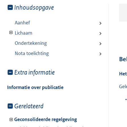
Toon
Inhoudsopgave
meer
van:
Aanhef
Lichaam
Ondertekening
Nota toelichting
Be
Toon
Extra informatie
Het
meer
van:
Gel
Informatie over publicatie
•
Toon
Gerelateerd
meer
van:
Geconsolideerde regelgeving