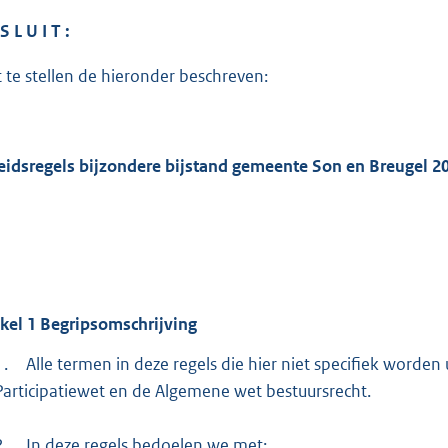
:
5
S L U I T :
0
t te stellen de hieronder beschreven:
5
b
eidsregels bijzondere bijstand gemeente Son en Breugel 2
ikel
1
Begripsomschrijving
1.
Alle termen in deze regels die hier niet specifiek worden
Participatiewet en de Algemene wet bestuursrecht.
2.
In deze regels bedoelen we met: