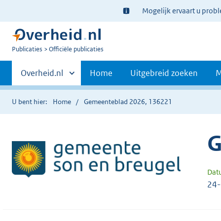
Ter
Mogelijk ervaart u prob
informatie:
U
Publicaties
Officiële publicaties
bent
Primaire
nu
Andere
Overheid.nl
Home
Uitgebreid zoeken
M
hier:
sites
navigatie
binnen
U bent hier:
Home
Gemeenteblad 2026, 136221
G
Dat
24-