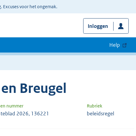
g. Excuses voor het ongemak.
Inloggen
Help
en Breugel
g en nummer
Rubriek
teblad 2026, 136221
beleidsregel