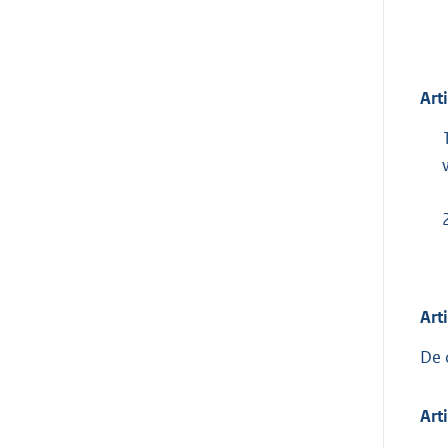
Art
Art
De 
Art