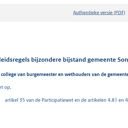
Authentieke versie (PDF)
b
e
s
t
a
n
d
leidsregels bijzondere bijstand gemeente Son
s
 college van burgemeester en wethouders van de gemeente
g
r
et op,
o
o
artikel 35 van de Participatiewet en de artikelen 4.81 en
t
t
e