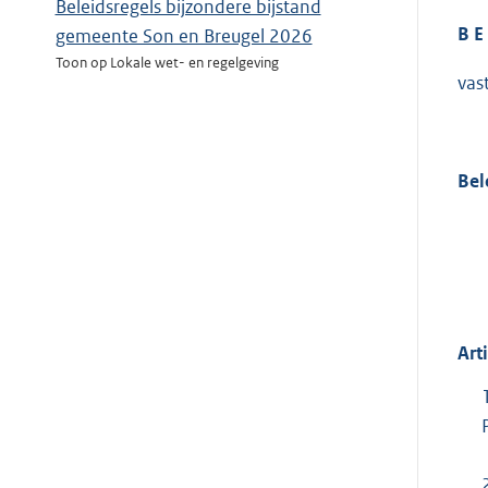
Beleidsregels bijzondere bijstand
B E 
gemeente Son en Breugel 2026
Toon op Lokale wet- en regelgeving
vas
Bel
Art