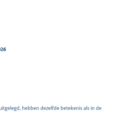
K
026
 uitgelegd, hebben dezelfde betekenis als in de