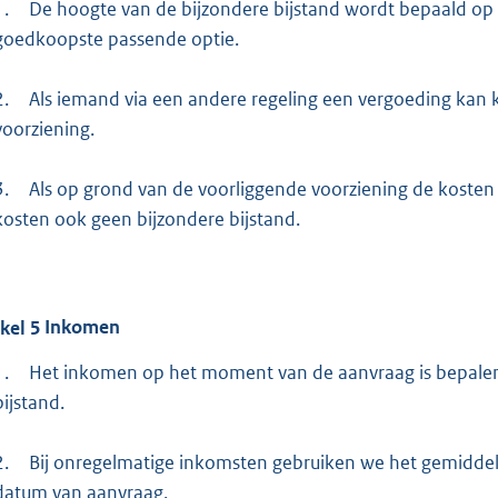
1.
De hoogte van de bijzondere bijstand wordt bepaald op 
goedkoopste passende optie.
2.
Als iemand via een andere regeling een vergoeding kan kr
voorziening.
3.
Als op grond van de voorliggende voorziening de kosten n
kosten ook geen bijzondere bijstand.
ikel
5
Inkomen
1.
Het inkomen op het moment van de aanvraag is bepalend
bijstand.
2.
Bij onregelmatige inkomsten gebruiken we het gemidd
datum van aanvraag.