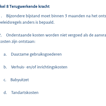
ikel
8
Terugwerkende kracht
1.
Bijzondere bijstand moet binnen 3 maanden na het onts
beleidsregels anders is bepaald.
2.
Onderstaande kosten worden niet vergoed als de aanvra
kosten zijn ontstaan:
a.
Duurzame gebruiksgoederen
b.
Verhuis- en/of inrichtingskosten
c.
Babyuitzet
d.
Tandartskosten