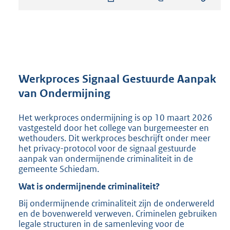
s
t
a
n
d
s
g
r
Werkproces Signaal Gestuurde Aanpak
o
van Ondermijning
o
t
Het werkproces ondermijning is op 10 maart 2026
t
vastgesteld door het college van burgemeester en
e
wethouders. Dit werkproces beschrijft onder meer
:
het privacy-protocol voor de signaal gestuurde
6
aanpak van ondermijnende criminaliteit in de
2
gemeente Schiedam.
1
K
Wat is ondermijnende criminaliteit?
b
Bij ondermijnende criminaliteit zijn de onderwereld
en de bovenwereld verweven. Criminelen gebruiken
legale structuren in de samenleving voor de