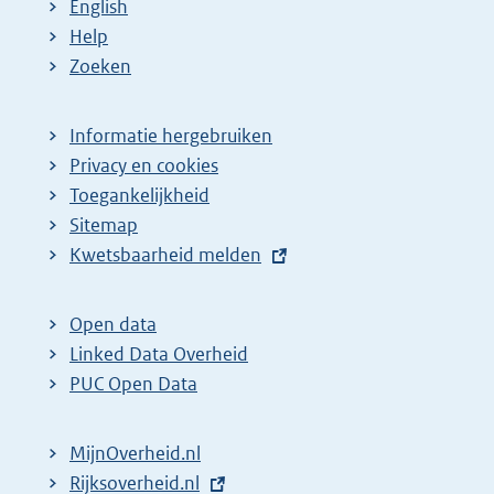
English
Help
Zoeken
Informatie hergebruiken
Privacy en cookies
Toegankelijkheid
Sitemap
E
Kwetsbaarheid melden
x
t
Open data
e
Linked Data Overheid
r
PUC Open Data
n
e
MijnOverheid.nl
l
E
Rijksoverheid.nl
i