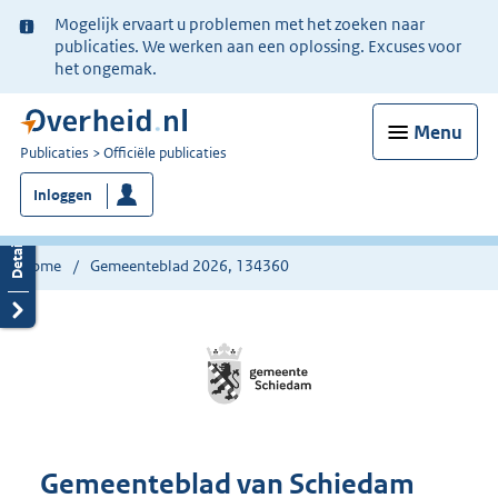
Ter
Mogelijk ervaart u problemen met het zoeken naar
informatie:
publicaties. We werken aan een oplossing. Excuses voor
het ongemak.
Menu
U
Publicaties
Officiële publicaties
bent
Inloggen
nu
hier:
Home
Gemeenteblad 2026, 134360
Gemeenteblad van Schiedam