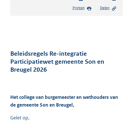
e
Printen
Delen
s
t
a
n
d
s
g
r
Beleidsregels Re-integratie
o
Participatiewet gemeente Son en
o
Breugel 2026
t
t
e
:
6
Het college van burgemeester en wethouders van
1
de gemeente Son en Breugel,
5
K
Gelet op,
b