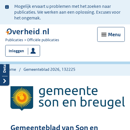
Ter
Mogelijk ervaart u problemen met het zoeken naar
informatie:
publicaties. We werken aan een oplossing. Excuses voor
het ongemak.
Menu
U
Publicaties
Officiële publicaties
bent
Inloggen
nu
hier:
Home
Gemeenteblad 2026, 132225
Gemeenteblad van Son en