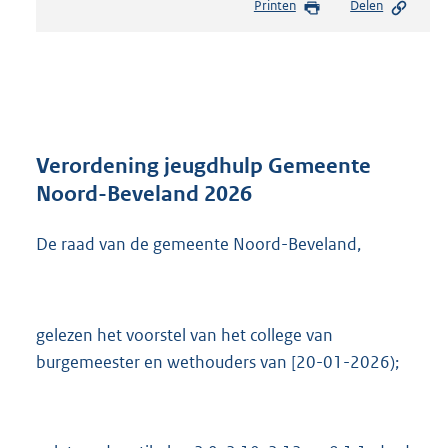
Printen
Delen
s
t
a
n
d
s
g
r
Verordening jeugdhulp Gemeente
o
Noord-Beveland 2026
o
t
De raad van de gemeente Noord-Beveland,
t
e
:
1
,
gelezen het voorstel van het college van
5
burgemeester en wethouders van [20-01-2026);
M
b