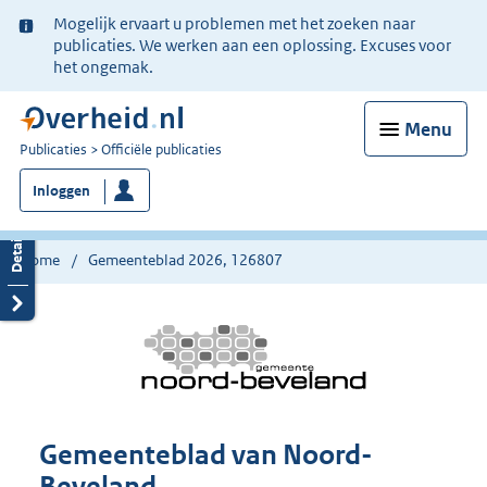
Ter
Mogelijk ervaart u problemen met het zoeken naar
informatie:
publicaties. We werken aan een oplossing. Excuses voor
het ongemak.
Menu
U
Publicaties
Officiële publicaties
bent
Inloggen
nu
hier:
Home
Gemeenteblad 2026, 126807
Gemeenteblad van Noord-
Beveland