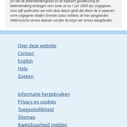
zin van de Bekendmakingswet en de Rijkswet goedkeuring en
bekendmaking verdragen voor zover ze na 1 juli 2009 zijn uitgegeven.
Voor pdf-publicaties van vóór deze datum geldt dat alleen de in papieren
vorm uitgegeven bladen formele status hebben; de hier aangeboden
elektronische versies daarvan worden bij wijze van service aangeboden.
Over deze website
Contact
English
Help
Zoeken
Informatie hergebruiken
Privacy en cookies
Toegankelijkheid
Sitemap
E
Kwetsbaarheid melden