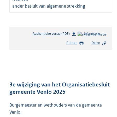
ander besluit van algemene strekking
Authentieke versie (PDF)
b
Informatie
e
Printen
Delen
s
t
a
n
d
s
g
r
3e wijziging van het Organisatiebesluit
o
gemeente Venlo 2025
o
t
Burgemeester en wethouders van de gemeente
t
e
Venlo;
: