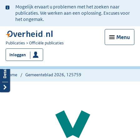
Ter
Mogelijk ervaart u problemen met het zoeken naar
informatie:
publicaties. We werken aan een oplossing. Excuses voor
het ongemak.
Menu
U
Publicaties
Officiële publicaties
bent
Inloggen
nu
hier:
Home
Gemeenteblad 2026, 125759