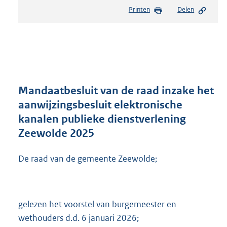
e
Printen
Delen
s
t
a
n
d
s
g
r
Mandaatbesluit van de raad inzake het
o
aanwijzingsbesluit elektronische
o
kanalen publieke dienstverlening
t
t
Zeewolde 2025
e
:
De raad van de gemeente Zeewolde;
4
3
4
K
gelezen het voorstel van burgemeester en
b
wethouders d.d. 6 januari 2026;