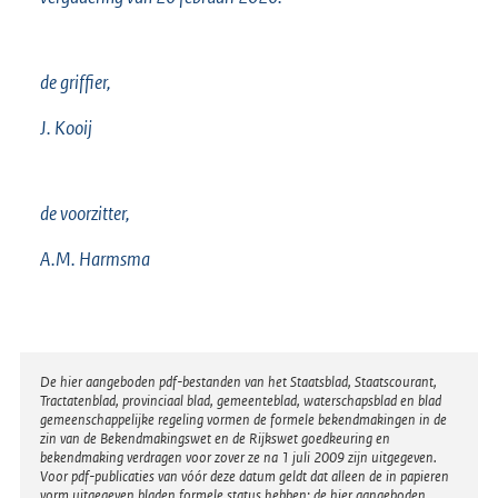
de griffier,
J. Kooij
de voorzitter,
A.M. Harmsma
Disclaimer
De hier aangeboden pdf-bestanden van het Staatsblad, Staatscourant,
Tractatenblad, provinciaal blad, gemeenteblad, waterschapsblad en blad
gemeenschappelijke regeling vormen de formele bekendmakingen in de
zin van de Bekendmakingswet en de Rijkswet goedkeuring en
bekendmaking verdragen voor zover ze na 1 juli 2009 zijn uitgegeven.
Voor pdf-publicaties van vóór deze datum geldt dat alleen de in papieren
vorm uitgegeven bladen formele status hebben; de hier aangeboden