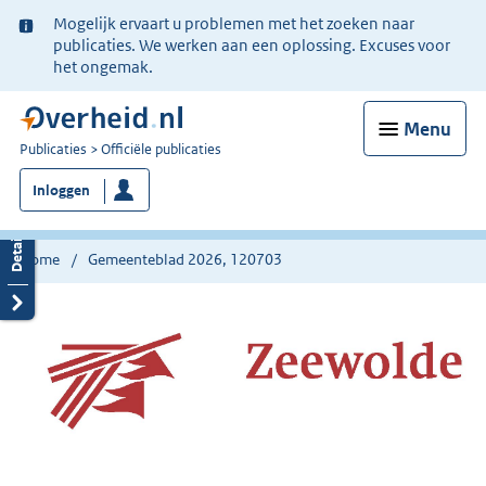
Ter
Mogelijk ervaart u problemen met het zoeken naar
informatie:
publicaties. We werken aan een oplossing. Excuses voor
het ongemak.
Menu
U
Publicaties
Officiële publicaties
bent
Inloggen
nu
hier:
Home
Gemeenteblad 2026, 120703