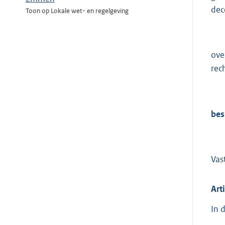
dec
Toon op Lokale wet- en regelgeving
ove
rec
bes
Vas
Art
In 