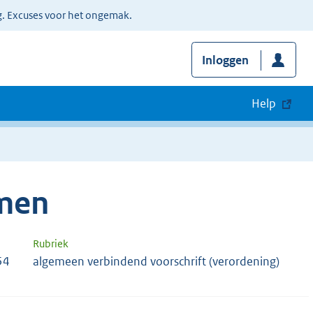
g. Excuses voor het ongemak.
Inloggen
Help
men
Rubriek
54
algemeen verbindend voorschrift (verordening)