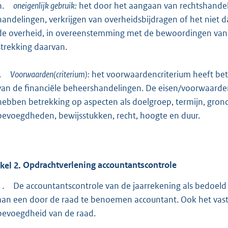
h.
oneigenlijk gebruik:
het door het aangaan van rechtshandeli
handelingen, verkrijgen van overheidsbijdragen of het niet d
de overheid, in overeenstemming met de bewoordingen van de
strekking daarvan.
.
Voorwaarden(criterium):
het voorwaardencriterium heeft betr
van de financiële beheershandelingen. De eisen/voorwaarden 
hebben betrekking op aspecten als doelgroep, termijn, gron
bevoegdheden, bewijsstukken, recht, hoogte en duur.
ikel
2.
Opdrachtverlening accountantscontrole
1.
De accountantscontrole van de jaarrekening als bedoeld
aan een door de raad te benoemen accountant. Ook het vasts
bevoegdheid van de raad.