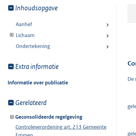
Toon
Inhoudsopgave
meer
van:
Aanhef
Lichaam
Ondertekening
Co
Toon
Extra informatie
meer
De 
van:
Informatie over publicatie
Toon
Gerelateerd
gel
meer
van:
Geconsolideerde regelgeving
Controleverordening art. 213 Gemeente
gel
Emmen