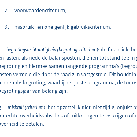
2.
voorwaardencriterium;
3.
misbruik- en oneigenlijk gebruikscriterium.
.
begrotingsrechtmatigheid (begrotingscriterium):
de financiële be
en lasten, alsmede de balansposten, dienen tot stand te zi
begroting en hiermee samenhangende programma’s (begroting
lasten vermeld die door de raad zijn vastgesteld. Dit houdt 
binnen de begroting, waarbij het juiste programma, de toer
begrotingsjaar van belang zijn.
g.
misbruik(criterium):
het opzettelijk niet, niet tijdig, onjuis
onrechte overheidssubsidies of -uitkeringen te verkrijgen of
overheid te betalen.