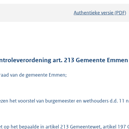
Authentieke versie (PDF)
b
e
s
t
a
n
d
ntroleverordening art. 213 Gemeente Emmen
s
raad van de gemeente Emmen;
g
r
o
o
ezen het voorstel van burgemeester en wethouders d.d. 11
t
t
e
et op het bepaalde in artikel 213 Gemeentewet, artikel 197