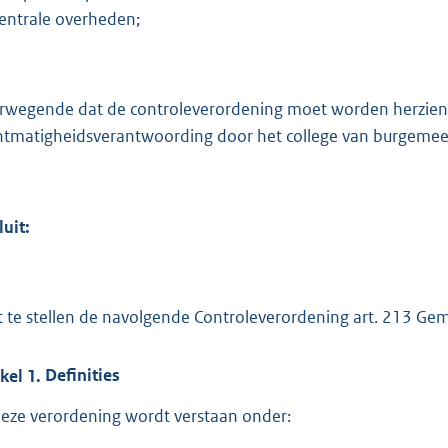
:
entrale overheden;
3
0
9
rwegende dat de controleverordening moet worden herzien 
b
htmatigheidsverantwoording door het college van burgemee
luit:
t te stellen de navolgende Controleverordening art. 213 
ikel
1.
Definities
deze verordening wordt verstaan onder: