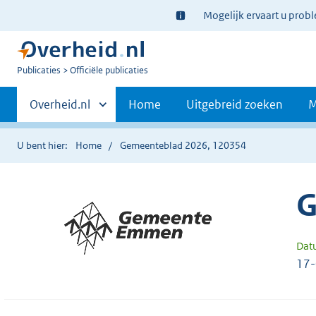
Ter
Mogelijk ervaart u prob
informatie:
U
Publicaties
Officiële publicaties
bent
Primaire
nu
Andere
Overheid.nl
Home
Uitgebreid zoeken
M
hier:
sites
navigatie
binnen
U bent hier:
Home
Gemeenteblad 2026, 120354
G
Dat
17-