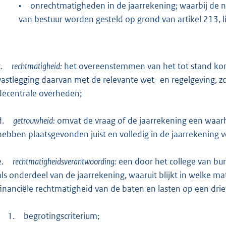
•
onrechtmatigheden in de jaarrekening; waarbij de n
van bestuur worden gesteld op grond van artikel 213,
.
rechtmatigheid:
het overeenstemmen van het tot stand kom
vastlegging daarvan met de relevante wet- en regelgeving, zo
decentrale overheden;
d.
getrouwheid:
omvat de vraag of de jaarrekening een waarhei
hebben plaatsgevonden juist en volledig in de jaarrekening v
e.
rechtmatigheidsverantwoording:
een door het college van b
als onderdeel van de jaarrekening, waaruit blijkt in welke ma
financiële rechtmatigheid van de baten en lasten op een drieta
1.
begrotingscriterium;