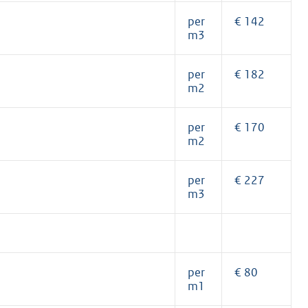
per
€ 142
m3
per
€ 182
m2
per
€ 170
m2
per
€ 227
m3
per
€ 80
m1