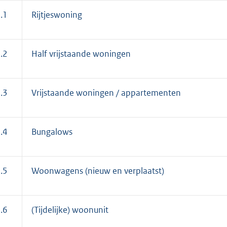
:
5
.1
Rijtjeswoning
2
8
.2
Half vrijstaande woningen
b
.3
Vrijstaande woningen / appartementen
.4
Bungalows
.5
Woonwagens (nieuw en verplaatst)
.6
(Tijdelijke) woonunit