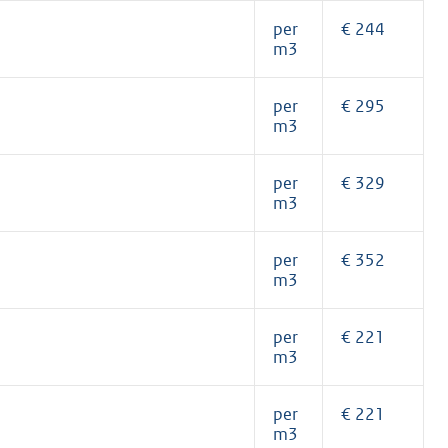
per
€ 244
m3
per
€ 295
K
m3
per
€ 329
m3
per
€ 352
m3
per
€ 221
m3
per
€ 221
m3