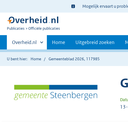
Ter
Mogelijk ervaart u prob
informatie:
U
Publicaties
Officiële publicaties
bent
Primaire
nu
Andere
Overheid.nl
Home
Uitgebreid zoeken
M
hier:
sites
navigatie
binnen
U bent hier:
Home
Gemeenteblad 2026, 117985
G
Dat
13-