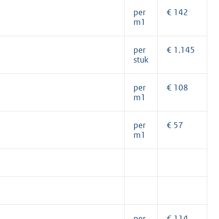
per
€ 142
m1
per
€ 1.145
stuk
per
€ 108
m1
per
€ 57
m1
per
€ 114