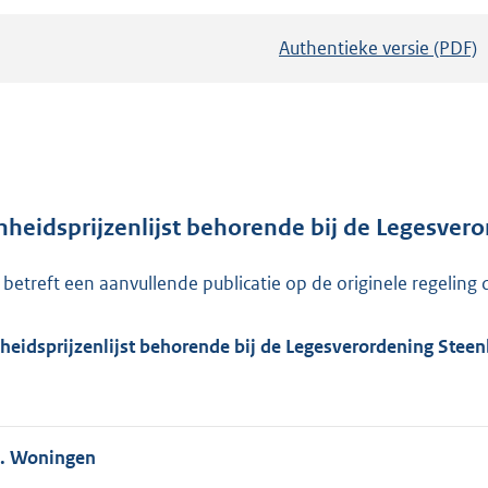
Authentieke versie (PDF)
b
e
s
t
a
n
d
nheidsprijzenlijst behorende bij de Legesve
s
t betreft een aanvullende publicatie op de originele regeling
g
r
o
heidsprijzenlijst behorende bij de Legesverordening Stee
o
t
t
. Woningen
e