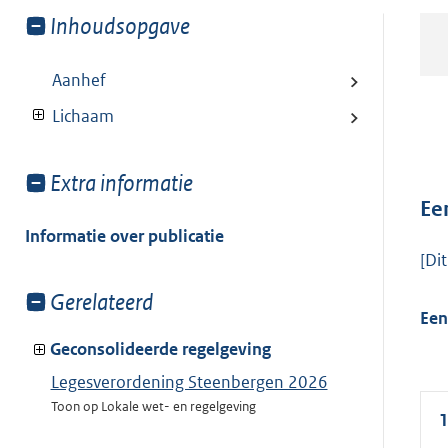
Toon
Inhoudsopgave
meer
van:
Aanhef
Lichaam
Toon
Extra informatie
meer
Ee
van:
Informatie over publicatie
[Di
Toon
Gerelateerd
Een
meer
van:
Geconsolideerde regelgeving
Legesverordening Steenbergen 2026
Toon op Lokale wet- en regelgeving
1