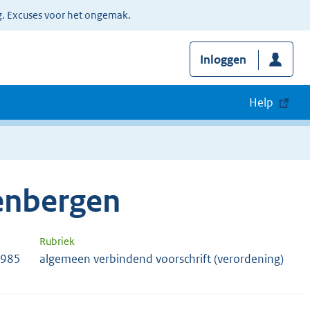
g. Excuses voor het ongemak.
Inloggen
Help
enbergen
Rubriek
7985
algemeen verbindend voorschrift (verordening)