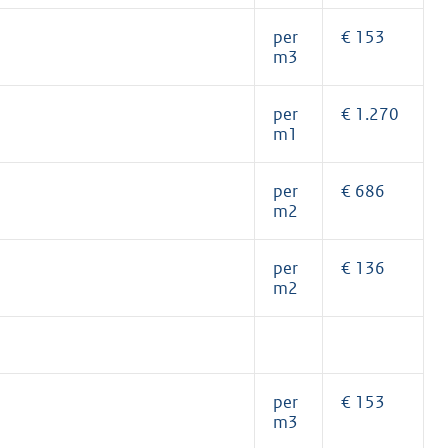
per
€ 153
m3
per
€ 1.270
m1
per
€ 686
m2
per
€ 136
m2
per
€ 153
m3