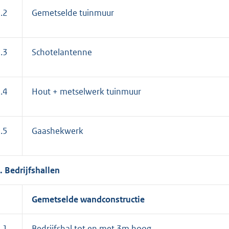
.2
Gemetselde tuinmuur
.3
Schotelantenne
.4
Hout + metselwerk tuinmuur
.5
Gaashekwerk
. Bedrijfshallen
Gemetselde wandconstructie
.1.
Bedrijfshal tot en met 3m hoog