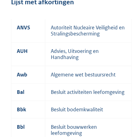
Lijst met afkortingen
3
,
1
M
ANVS
Autoriteit Nucleaire Veiligheid en
b
Stralingsbescherming
AUH
Advies, Uitvoering en
Handhaving
Awb
Algemene wet bestuursrecht
Bal
Besluit activiteiten leefomgeving
Bbk
Besluit bodemkwaliteit
Bbl
Besluit bouwwerken
leefomgeving