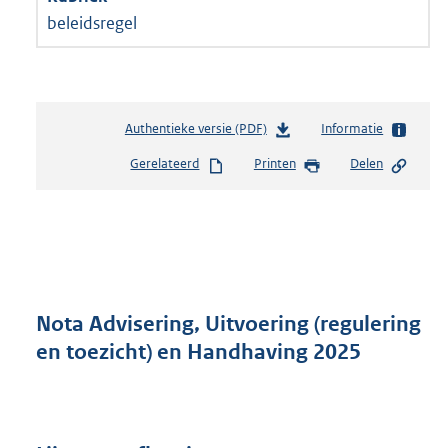
beleidsregel
Authentieke versie (PDF)
b
Informatie
e
Gerelateerd
Printen
Delen
s
t
a
n
d
s
g
r
Nota Advisering, Uitvoering (regulering
o
en toezicht) en Handhaving 2025
o
t
t
e
: