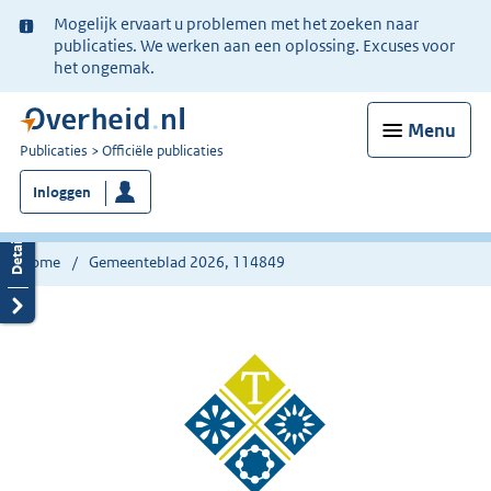
Ter
Mogelijk ervaart u problemen met het zoeken naar
informatie:
publicaties. We werken aan een oplossing. Excuses voor
het ongemak.
Menu
U
Publicaties
Officiële publicaties
bent
Inloggen
nu
hier:
Home
Gemeenteblad 2026, 114849