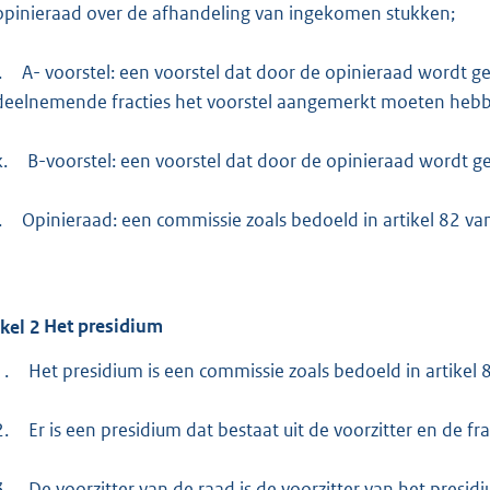
opinieraad over de afhandeling van ingekomen stukken;
.
A- voorstel: een voorstel dat door de opinieraad wordt ge
deelnemende fracties het voorstel aangemerkt moeten hebbe
k.
B-voorstel: een voorstel dat door de opinieraad wordt 
.
Opinieraad: een commissie zoals bedoeld in artikel 82 
ikel
2
Het presidium
1.
Het presidium is een commissie zoals bedoeld in artike
2.
Er is een presidium dat bestaat uit de voorzitter en de fra
3.
De voorzitter van de raad is de voorzitter van het presid