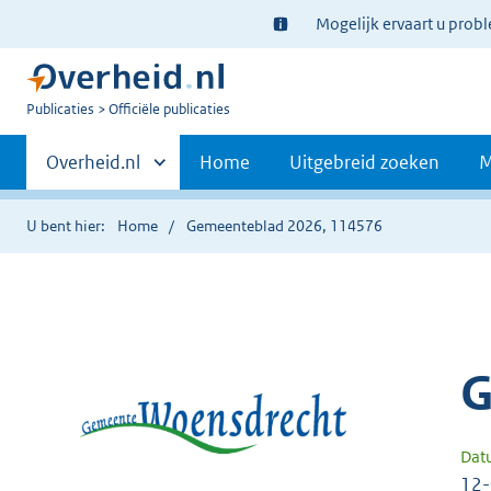
Ter
Mogelijk ervaart u prob
informatie:
U
Publicaties
Officiële publicaties
bent
Primaire
nu
Andere
Overheid.nl
Home
Uitgebreid zoeken
M
hier:
sites
navigatie
binnen
U bent hier:
Home
Gemeenteblad 2026, 114576
G
Dat
12-