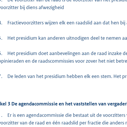
voorzitter bij diens afwezigheid
4.
Fractievoorzitters wijzen elk een raadslid aan dat hen bi
5.
Het presidium kan anderen uitnodigen deel te nemen aa
6.
Het presidium doet aanbevelingen aan de raad inzake de
opinieraden en de raadscommissies voor zover het niet betr
7.
De leden van het presidium hebben elk een stem. Het pr
ikel
3
De agendacommissie en het vaststellen van vergader
1.
Er is een agendacommissie die bestaat uit de voorzitters
voorzitter van de raad en één raadslid per fractie die anders