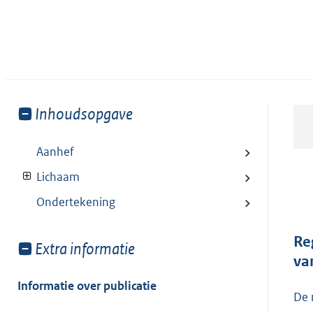
Toon
Inhoudsopgave
meer
van:
Aanhef
Lichaam
Ondertekening
Re
Toon
Extra informatie
va
meer
van:
Informatie over publicatie
De 