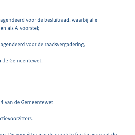
agendeerd voor de besluitraad, waarbij alle
n als A-voorstel;
geagendeerd voor de raadsvergadering;
van de Gemeentewet.
l 84 van de Gemeentewet
ctievoorzitters.
ium. De voorzitter van de grootste fractie vervangt de