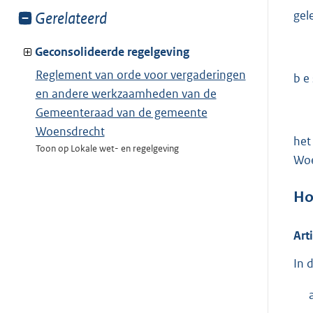
gel
Toon
Gerelateerd
meer
van:
Geconsolideerde regelgeving
Reglement van orde voor vergaderingen
b e s
en andere werkzaamheden van de
Gemeenteraad van de gemeente
Woensdrecht
het
Toon op Lokale wet- en regelgeving
Woe
Ho
Art
In 