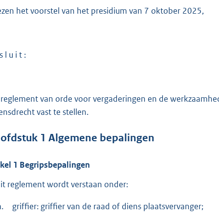
o
ezen het voorstel van het presidium van 7 oktober 2025,
o
t
t
e
 l u i t :
:
3
8
 reglement van orde voor vergaderingen en de werkzaamh
7
nsdrecht vast te stellen.
b
ofdstuk
1
Algemene bepalingen
ikel
1
Begripsbepalingen
dit reglement wordt verstaan onder:
a.
griffier: griffier van de raad of diens plaatsvervanger;