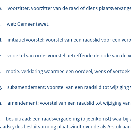
b.
voorzitter: voorzitter van de raad of diens plaatsvervang
.
wet: Gemeentewet.
d.
initiatiefvoorstel: voorstel van een raadslid voor een ver
e.
voorstel van orde: voorstel betreffende de orde van de v
.
motie: verklaring waarmee een oordeel, wens of verzoek
g.
subamendement: voorstel van een raadslid tot wijzigi
h.
amendement: voorstel van een raadslid tot wijziging va
.
besluitraad: een raadsvergadering (bijeenkomst) waarbij 
raadscyclus besluitvorming plaatsvindt over de als A-stuk aa