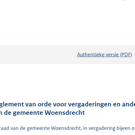
Authentieke versie (PDF)
b
e
s
t
a
n
d
glement van orde voor vergaderingen en a
s
n de gemeente Woensdrecht
g
r
raad van de gemeente Woensdrecht, in vergadering bijeen