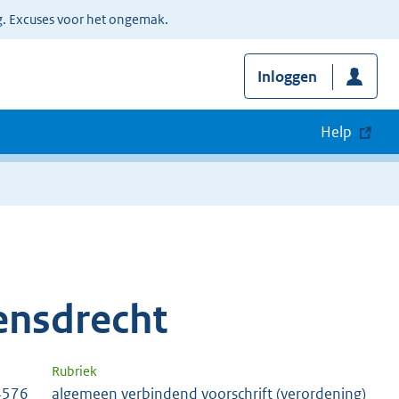
g. Excuses voor het ongemak.
Inloggen
Help
nsdrecht
Rubriek
4576
algemeen verbindend voorschrift (verordening)