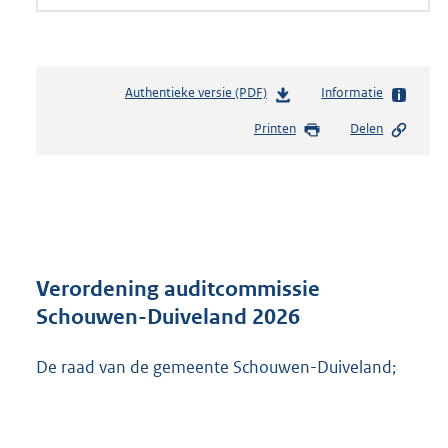
Authentieke versie (PDF)
b
Informatie
e
Printen
Delen
s
t
a
n
d
s
g
r
Verordening auditcommissie
o
Schouwen-Duiveland 2026
o
t
De raad van de gemeente Schouwen-Duiveland;
t
e
:
2