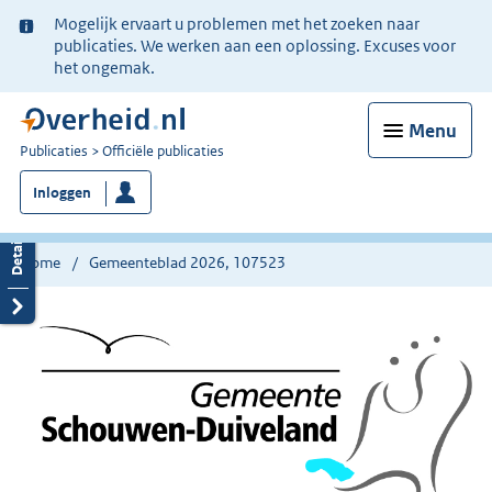
Ter
Mogelijk ervaart u problemen met het zoeken naar
informatie:
publicaties. We werken aan een oplossing. Excuses voor
het ongemak.
Menu
U
Publicaties
Officiële publicaties
bent
Inloggen
nu
hier:
Home
Gemeenteblad 2026, 107523