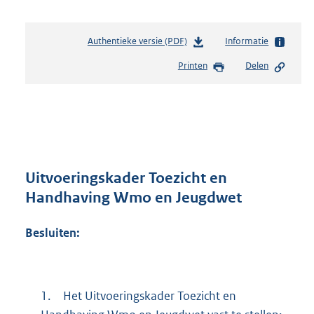
Authentieke versie (PDF)
b
Informatie
e
Printen
Delen
s
t
a
n
d
s
g
r
Uitvoeringskader Toezicht en
o
Handhaving Wmo en Jeugdwet
o
t
Besluiten:
t
e
:
1
,
1.
Het Uitvoeringskader Toezicht en
3