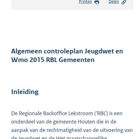
Printen
Delen
s
t
a
n
d
s
g
r
Algemeen controleplan Jeugdwet en
o
Wmo 2015 RBL Gemeenten
o
t
t
e
:
Inleiding
5
5
1
De Regionale Backoffice Lekstroom (‘RBL’) is een
K
onderdeel van de gemeente Houten die in de
b
aanpak van de rechtmatigheid van de uitvoering van
de Jeugdwet en de Wet maatschappelijke