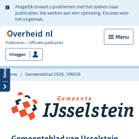
Ter
Mogelijk ervaart u problemen met het zoeken naar
informatie:
publicaties. We werken aan een oplossing. Excuses voor
het ongemak.
Menu
U
Publicaties
Officiële publicaties
bent
Inloggen
nu
hier:
Home
Gemeenteblad 2026, 106026
Gemeenteblad van IJsselstein