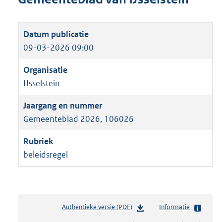
09-03-2026 09:00
IJsselstein
Gemeenteblad 2026, 106026
beleidsregel
Authentieke versie (PDF)
b
Informatie
e