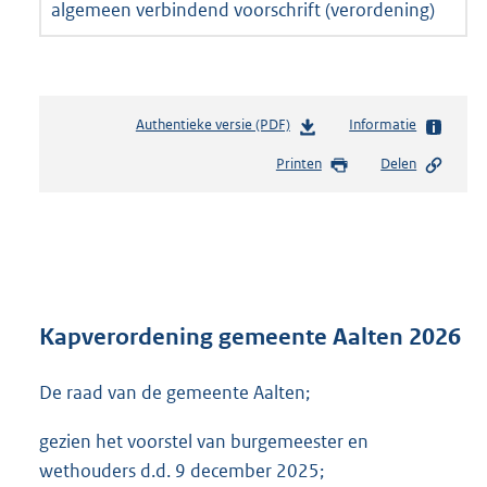
algemeen verbindend voorschrift (verordening)
Authentieke versie (PDF)
b
Informatie
e
Printen
Delen
s
t
a
n
d
s
g
r
Kapverordening gemeente Aalten 2026
o
o
De raad van de gemeente Aalten;
t
t
gezien het voorstel van burgemeester en
e
:
wethouders d.d. 9 december 2025;