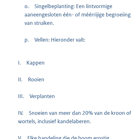
o.
Singelbeplanting: Een lintvormige
aaneengesloten één- of méérrijige begroeiing
van struiken.
p.
Vellen: Hieronder valt:
I.
Kappen
II.
Rooien
III.
Verplanten
IV.
Snoeien van meer dan 20% van de kroon of
wortels, inclusief kandelaberen.
V.
Elke handeling die de boom ernstig