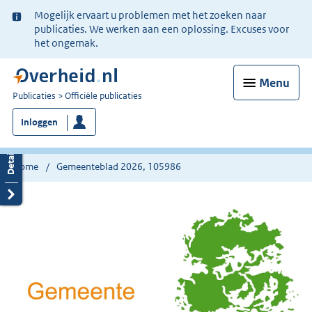
Ter
Mogelijk ervaart u problemen met het zoeken naar
informatie:
publicaties. We werken aan een oplossing. Excuses voor
het ongemak.
Menu
U
Publicaties
Officiële publicaties
bent
Inloggen
nu
hier:
Home
Gemeenteblad 2026, 105986