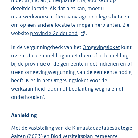
moet (bijna) altijd herplanten, bij voorkeur op
dezelfde locatie. Als dat niet kan, moet u
maatwerkvoorschriften aanvragen en leges betalen
om op een andere locatie te mogen herplanten. Zie
website
E
provincie Gelderland
.
x
In de vergunningcheck van het
Omgevingsloket
kunt
t
u zien of u een melding moet doen of u de melding
e
bij de provincie of de gemeente moet indienen en of
r
u een omgevingsvergunning van de gemeente nodig
n
heeft. Kies in het Omgevingsloket voor de
e
werkzaamheid ‘boom of beplanting weghalen of
l
onderhouden’.
i
n
Aanleiding
k
:
Met de vaststelling van de Klimaatadaptatiestrategie
Aalten (2023) en Biodiversiteitsplan gemeente