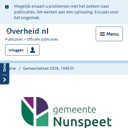
Ter
Mogelijk ervaart u problemen met het zoeken naar
informatie:
publicaties. We werken aan een oplossing. Excuses voor
het ongemak.
Menu
U
Publicaties
Officiële publicaties
bent
Inloggen
nu
hier:
Home
Gemeenteblad 2026, 104635