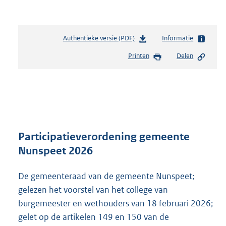
Authentieke versie (PDF)
b
Informatie
e
Printen
Delen
s
t
a
n
d
s
g
r
Participatieverordening gemeente
o
Nunspeet 2026
o
t
De gemeenteraad van de gemeente Nunspeet;
t
e
gelezen het voorstel van het college van
:
burgemeester en wethouders van 18 februari 2026;
6
gelet op de artikelen 149 en 150 van de
8