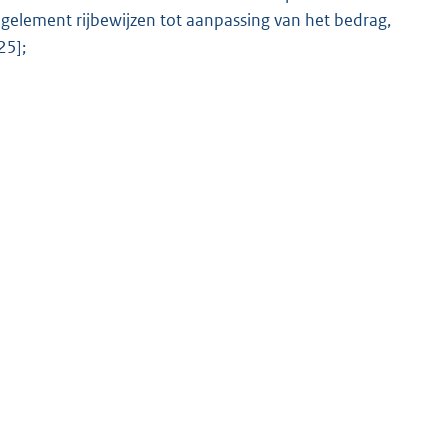
element rijbewijzen tot aanpassing van het bedrag,
25];
K