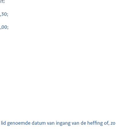
rt:
,30;
9,00;
de lid genoemde datum van ingang van de heffing of, zo