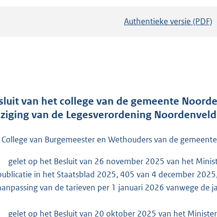
Authentieke versie (PDF)
b
e
s
t
a
n
d
sluit van het college van de gemeente Noorden
s
jziging van de Legesverordening Noordenveld
g
r
 College van Burgemeester en Wethouders van de gemeente
o
gelet op het Besluit van 26 november 2025 van het Minist
o
publicatie in het Staatsblad 2025, 405 van 4 december 2025
t
aanpassing van de tarieven per 1 januari 2026 vanwege de jaa
t
e
gelet op het Besluit van 20 oktober 2025 van het Ministeri