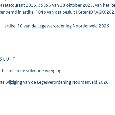
:
Staatscourant 2025, 35395 van 28 oktober 2025, van het Reg
2
genoemd in artikel 104b van dat besluit [KetenID WGK0282
8
2
artikel 10 van de Legesverordening Noordenveld 2026
b
S L U I T
t te stellen de volgende wijziging:
ste wijziging van de Legesverordening Noordenveld 2026