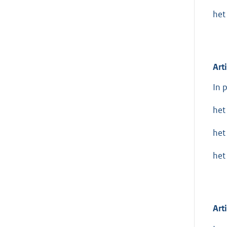
het
Art
In 
het
het
het
Art