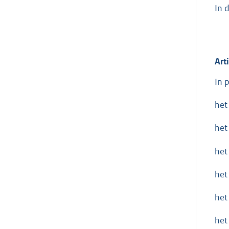
In 
Art
In 
het
het
het
het
het
het