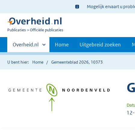
Ter
Mogelijk ervaart u prob
informatie:
U
Publicaties
Officiële publicaties
bent
Primaire
nu
Andere
Overheid.nl
Home
Uitgebreid zoeken
M
hier:
sites
navigatie
binnen
U bent hier:
Home
Gemeenteblad 2026, 10373
G
Dat
12-