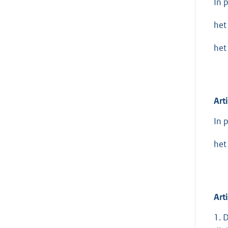
In 
het
het
Art
In 
het
Art
1. 