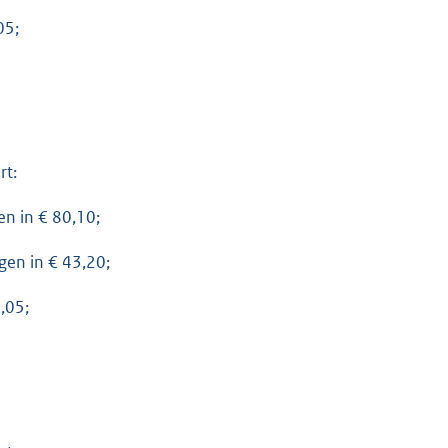
05;
rt:
gen in € 80,10;
igen in € 43,20;
9,05;