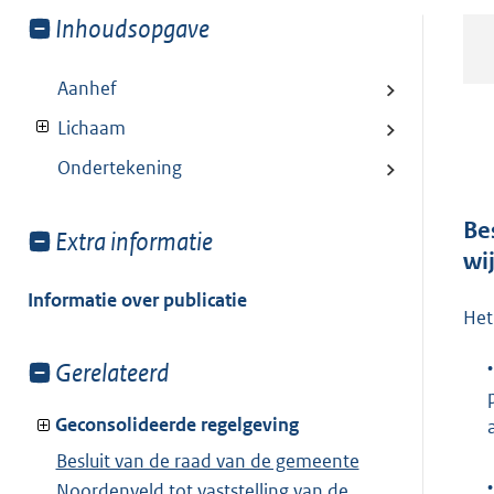
Toon
Inhoudsopgave
meer
van:
Aanhef
Lichaam
Ondertekening
Be
Toon
Extra informatie
wi
meer
van:
Informatie over publicatie
Het
•
Toon
Gerelateerd
meer
van:
Geconsolideerde regelgeving
Besluit van de raad van de gemeente
•
Noordenveld tot vaststelling van de