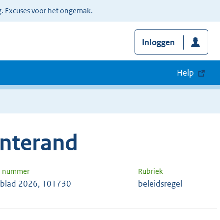
g. Excuses voor het ongemak.
Inloggen
Help
nterand
n nummer
Rubriek
blad 2026, 101730
beleidsregel