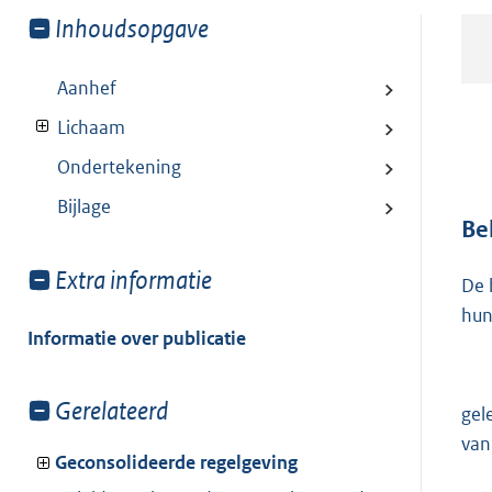
Toon
Inhoudsopgave
meer
van:
Aanhef
Lichaam
Ondertekening
Bijlage
Be
Toon
Extra informatie
De 
meer
hun
van:
Informatie over publicatie
Toon
Gerelateerd
gel
meer
van
van:
Geconsolideerde regelgeving