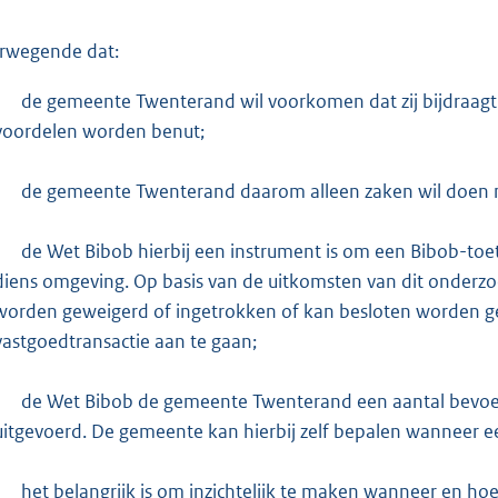
:
6
rwegende dat:
6
6
-
de gemeente Twenterand wil voorkomen dat zij bijdraagt a
voordelen worden benut;
b
-
de gemeente Twenterand daarom alleen zaken wil doen me
-
de Wet Bibob hierbij een instrument is om een Bibob-toets
diens omgeving. Op basis van de uitkomsten van dit onderzo
worden geweigerd of ingetrokken of kan besloten worden ge
vastgoedtransactie aan te gaan;
-
de Wet Bibob de gemeente Twenterand een aantal bevoe
uitgevoerd. De gemeente kan hierbij zelf bepalen wanneer e
-
het belangrijk is om inzichtelijk te maken wanneer en 