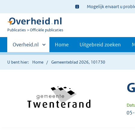
Ter
Mogelijk ervaart u prob
informatie:
U
Publicaties
Officiële publicaties
bent
Primaire
nu
Andere
Overheid.nl
Home
Uitgebreid zoeken
M
hier:
sites
navigatie
binnen
U bent hier:
Home
Gemeenteblad 2026, 101730
G
Dat
05-