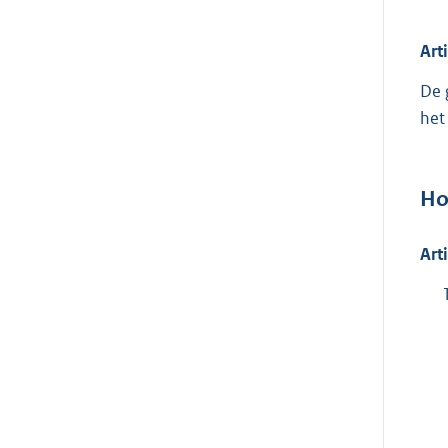
Art
De 
het
Ho
Art