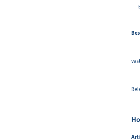
Bes
vast
Bel
Ho
Art