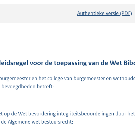
Authentieke versie (PDF)
b
e
s
t
a
n
d
leidsregel voor de toepassing van de Wet B
s
burgemeester en het college van burgemeester en wethoude
g
 bevoegdheden betreft;
r
o
o
t
et op de Wet bevordering integriteitsbeoordelingen door het
t
 de Algemene wet bestuursrecht;
e