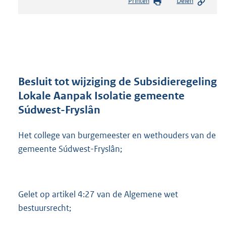
Printen
Delen
s
t
a
n
d
s
g
r
Besluit tot wijziging de Subsidieregeling
o
Lokale Aanpak Isolatie gemeente
o
Súdwest-Fryslân
t
t
e
Het college van burgemeester en wethouders van de
:
gemeente Súdwest-Fryslân;
2
4
2
K
Gelet op artikel 4:27 van de Algemene wet
b
bestuursrecht;