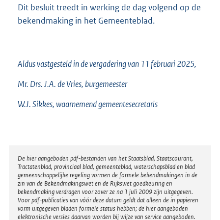
Dit besluit treedt in werking de dag volgend op de
bekendmaking in het Gemeenteblad.
Aldus vastgesteld in de vergadering van 11 februari 2025,
Mr. Drs. J.A. de Vries, burgemeester
W.J. Sikkes, waarnemend gemeentesecretaris
Disclaimer
De hier aangeboden pdf-bestanden van het Staatsblad, Staatscourant,
Tractatenblad, provinciaal blad, gemeenteblad, waterschapsblad en blad
gemeenschappelijke regeling vormen de formele bekendmakingen in de
zin van de Bekendmakingswet en de Rijkswet goedkeuring en
bekendmaking verdragen voor zover ze na 1 juli 2009 zijn uitgegeven.
Voor pdf-publicaties van vóór deze datum geldt dat alleen de in papieren
vorm uitgegeven bladen formele status hebben; de hier aangeboden
elektronische versies daarvan worden bij wijze van service aangeboden.