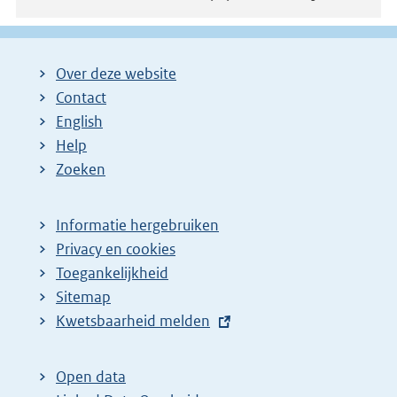
Over deze website
Contact
English
Help
Zoeken
Informatie hergebruiken
Privacy en cookies
Toegankelijkheid
Sitemap
E
Kwetsbaarheid melden
x
t
Open data
e