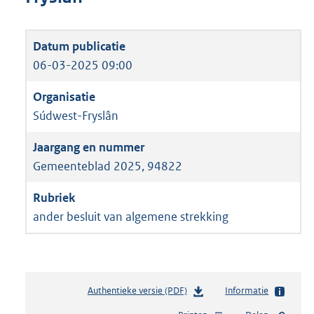
06-03-2025 09:00
Súdwest-Fryslân
Gemeenteblad 2025, 94822
ander besluit van algemene strekking
Authentieke versie (PDF)
b
Informatie
e