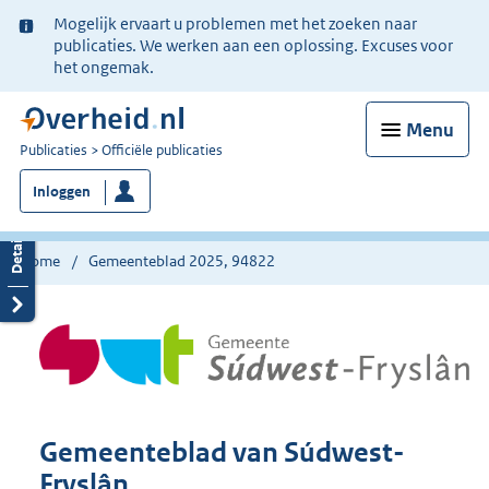
Ter
Mogelijk ervaart u problemen met het zoeken naar
informatie:
publicaties. We werken aan een oplossing. Excuses voor
het ongemak.
Menu
U
Publicaties
Officiële publicaties
bent
Inloggen
nu
hier:
Home
Gemeenteblad 2025, 94822
Gemeenteblad van Súdwest-
Fryslân