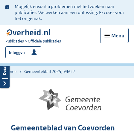
Ter
Mogelijk ervaart u problemen met het zoeken naar
informatie:
publicaties. We werken aan een oplossing. Excuses voor
het ongemak.
Menu
U
Publicaties
Officiële publicaties
bent
Inloggen
nu
hier:
Home
Gemeenteblad 2025, 94617
Gemeenteblad van Coevorden