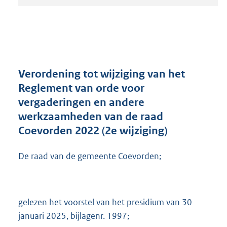
t
a
n
d
s
g
r
Verordening tot wijziging van het
o
Reglement van orde voor
o
vergaderingen en andere
t
t
werkzaamheden van de raad
e
Coevorden 2022 (2e wijziging)
:
3
De raad van de gemeente Coevorden;
1
5
K
b
gelezen het voorstel van het presidium van 30
januari 2025, bijlagenr. 1997;