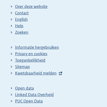
Over deze website
Contact
English
Help
Zoeken
Informatie hergebruiken
Privacy en cookies
Toegankelijkheid
Sitemap
E
Kwetsbaarheid melden
x
t
Open data
e
Linked Data Overheid
r
PUC Open Data
n