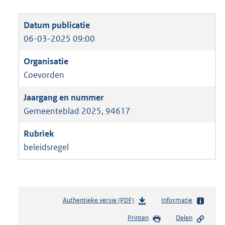
06-03-2025 09:00
Coevorden
Gemeenteblad 2025, 94617
beleidsregel
Authentieke versie (PDF)
b
Informatie
e
Printen
Delen
s