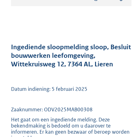
s
t
a
n
d
s
g
r
Ingediende sloopmelding sloop, Besluit
o
bouwwerken leefomgeving,
o
Wittekruisweg 12, 7364 AL, Lieren
t
t
e
:
Datum indiening: 5 februari 2025
2
1
1
Zaaknummer: ODV2025MAB00308
K
b
Het gaat om een ingediende melding. Deze
bekendmaking is bedoeld om u daarover te
informeren. Er kan geen bezwaar of beroep worden