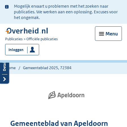
Ter
Mogelijk ervaart u problemen met het zoeken naar
informatie:
publicaties. We werken aan een oplossing. Excuses voor
het ongemak.
Menu
U
Publicaties
Officiële publicaties
bent
Inloggen
nu
hier:
Home
Gemeenteblad 2025, 72384
Gemeenteblad van Apeldoorn