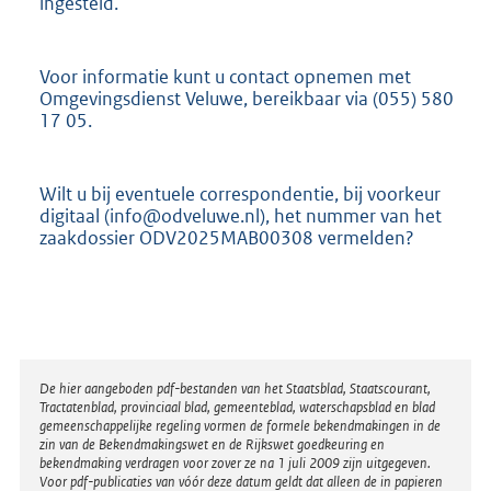
ingesteld.
Voor informatie kunt u contact opnemen met
Omgevingsdienst Veluwe, bereikbaar via (055) 580
17 05.
Wilt u bij eventuele correspondentie, bij voorkeur
digitaal (info@odveluwe.nl), het nummer van het
zaakdossier ODV2025MAB00308 vermelden?
Disclaimer
De hier aangeboden pdf-bestanden van het Staatsblad, Staatscourant,
Tractatenblad, provinciaal blad, gemeenteblad, waterschapsblad en blad
gemeenschappelijke regeling vormen de formele bekendmakingen in de
zin van de Bekendmakingswet en de Rijkswet goedkeuring en
bekendmaking verdragen voor zover ze na 1 juli 2009 zijn uitgegeven.
Voor pdf-publicaties van vóór deze datum geldt dat alleen de in papieren