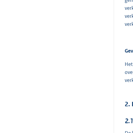
gem
ver
ver
ver
Gev
Het
ove
ver
2.
2.