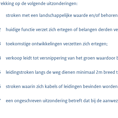
rekking op de volgende uitzonderingen:
1
stroken met een landschappelijke waarde en/of behorend 
2
huidige functie verzet zich ertegen of belangen derden ve
3
toekomstige ontwikkelingen verzetten zich ertegen;
4
verkoop leidt tot versnippering van het groen waardoor
5
leidingstroken langs de weg dienen minimaal 2m breed te
6
stroken waarin zich kabels of leidingen bevinden worden i
7
een ongeschreven uitzondering betreft dat bij de aanwe