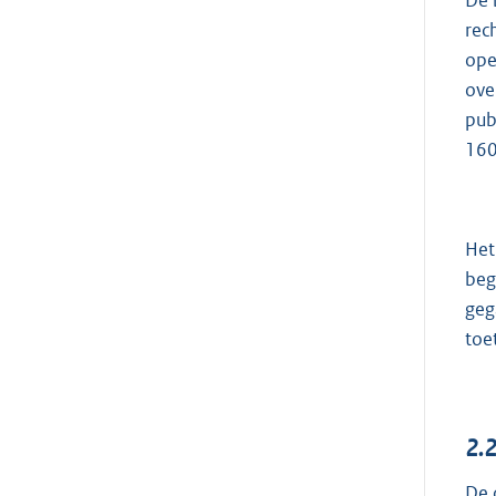
De 
rec
ope
ove
pub
160
Het
beg
geg
toe
2.
De 