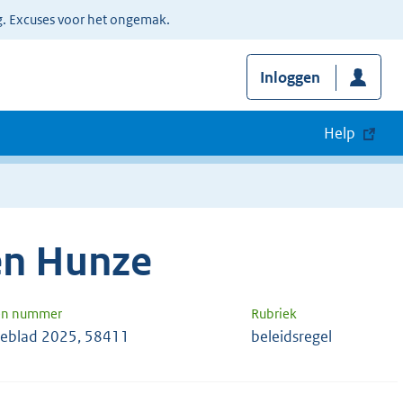
g. Excuses voor het ongemak.
Inloggen
Help
en Hunze
en nummer
Rubriek
eblad 2025, 58411
beleidsregel