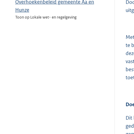
Overhoekenbeleid gemeente Aa en
Doo
Hunze
uit
Toon op Lokale wet- en regelgeving
Met
te 
dez
vas
bes
toe
Doe
Dit
ged