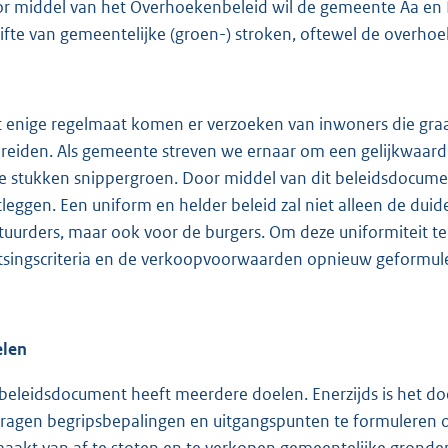
:
r middel van het Overhoekenbeleid wil de gemeente Aa en 
5
gifte van gemeentelijke (groen-) stroken, oftewel de overhoe
1
0
 enige regelmaat komen er verzoeken van inwoners die gra
b
breiden. Als gemeente streven we ernaar om een gelijkwaard
e stukken snippergroen. Door middel van dit beleidsdocument 
tleggen. Een uniform en helder beleid zal niet alleen de d
tuurders, maar ook voor de burgers. Om deze uniformiteit te 
tsingscriteria en de verkoopvoorwaarden opnieuw geformul
len
 beleidsdocument heeft meerdere doelen. Enerzijds is het do
ragen begripsbepalingen en uitgangspunten te formuleren op