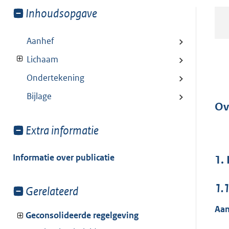
Toon
Inhoudsopgave
meer
van:
Aanhef
Lichaam
Ondertekening
Bijlage
Ov
Toon
Extra informatie
meer
van:
Informatie over publicatie
1.
1.
Toon
Gerelateerd
meer
Aan
van:
Geconsolideerde regelgeving