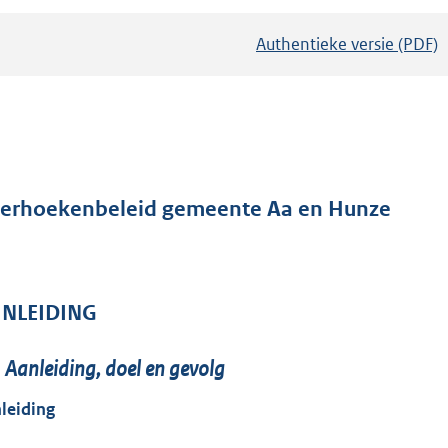
Authentieke versie (PDF)
b
e
s
t
a
n
d
erhoekenbeleid gemeente Aa en Hunze
s
g
r
INLEIDING
o
o
1
Aanleiding, doel en gevolg
t
t
leiding
e