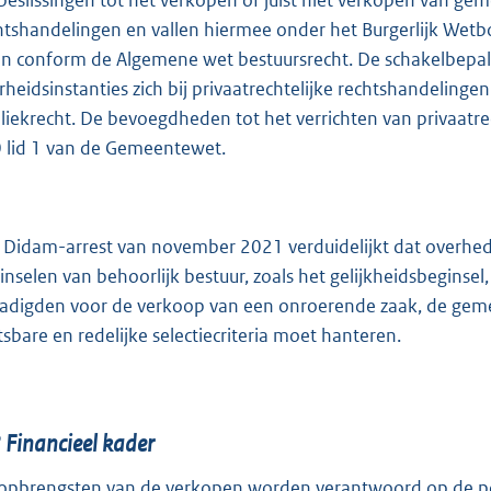
beslissingen tot het verkopen of juist niet verkopen van gem
htshandelingen en vallen hiermee onder het Burgerlijk Wetb
n conform de Algemene wet bestuursrecht. De schakelbepalin
rheidsinstanties zich bij privaatrechtelijke rechtshandeling
liekrecht. De bevoegdheden tot het verrichten van privaatre
 lid 1 van de Gemeentewet.
 Didam-arrest van november 2021 verduidelijkt dat overhed
inselen van behoorlijk bestuur, zoals het gelijkheidsbeginse
adigden voor de verkoop van een onroerende zaak, de gemee
tsbare en redelijke selectiecriteria moet hanteren.
2
Financieel kader
opbrengsten van de verkopen worden verantwoord op de p