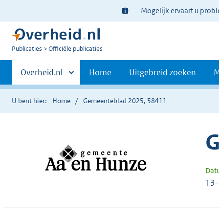
Ter
Mogelijk ervaart u prob
informatie:
U
Publicaties
Officiële publicaties
bent
Primaire
nu
Andere
Overheid.nl
Home
Uitgebreid zoeken
M
hier:
sites
navigatie
binnen
U bent hier:
Home
Gemeenteblad 2025, 58411
G
Dat
13-