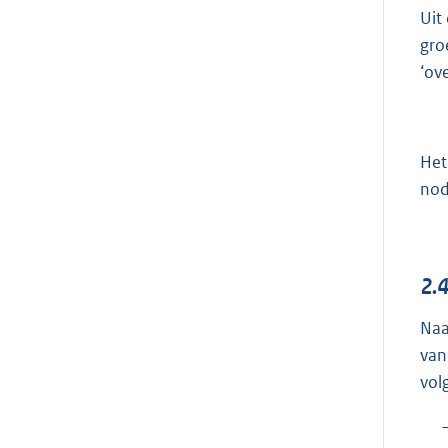
Uit
gro
‘ov
Het
nod
2.
Naa
van
vol