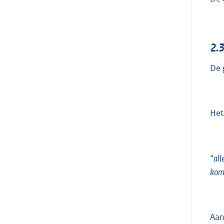
2.
De 
Het
“all
komt
Aan