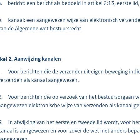
:
a.
bericht: een bericht als bedoeld in artikel 2:13, eerste l
4
5
b.
kanaal: een aangewezen wijze van elektronisch verzenden 
2
van de Algemene wet bestuursrecht.
b
ikel
2.
Aanwijzing kanalen
1.
Voor berichten die de verzender uit eigen beweging indie
verzenden als kanaal aangewezen.
2.
Voor berichten die op verzoek van het bestuursorgaan w
aangewezen elektronische wijze van verzenden als kanaal geb
3.
In afwijking van het eerste en tweede lid wordt, voor ber
kanaal is aangewezen en voor zover de wet niet anders bep
aangewezen.