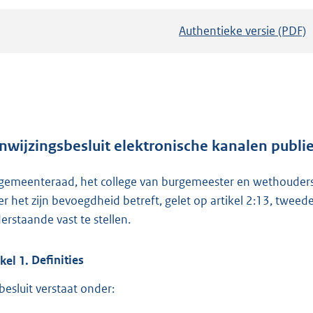
Authentieke versie (PDF)
b
e
s
t
a
n
d
nwijzingsbesluit elektronische kanalen publ
s
gemeenteraad, het college van burgemeester en wethouders
g
er het zijn bevoegdheid betreft, gelet op artikel 2:13, tweed
r
erstaande vast te stellen.
o
o
t
ikel
1.
Definities
t
 besluit verstaat onder:
e