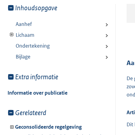
Toon
Inhoudsopgave
meer
van:
Aanhef
Lichaam
Ondertekening
Bijlage
Aa
Toon
Extra informatie
De 
meer
zov
van:
Informatie over publicatie
ond
Toon
Gerelateerd
Art
meer
Dit
van:
Geconsolideerde regelgeving