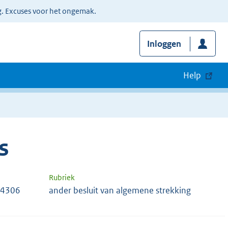
g. Excuses voor het ongemak.
Inloggen
Help
s
Rubriek
74306
ander besluit van algemene strekking