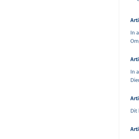
Art
In 
Omg
Art
In 
Die
Art
Dit
Art