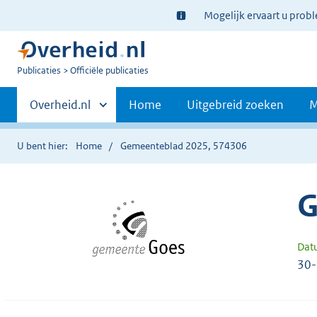
Ter
Mogelijk ervaart u prob
informatie:
U
Publicaties
Officiële publicaties
bent
Primaire
nu
Andere
Overheid.nl
Home
Uitgebreid zoeken
M
hier:
sites
navigatie
binnen
U bent hier:
Home
Gemeenteblad 2025, 574306
G
Dat
30-