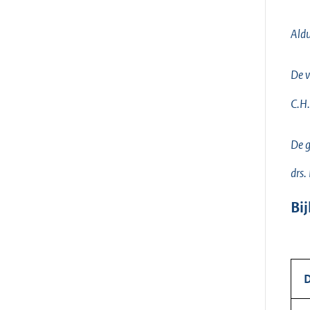
Aldu
De v
C.H.
De g
drs.
Bi
D