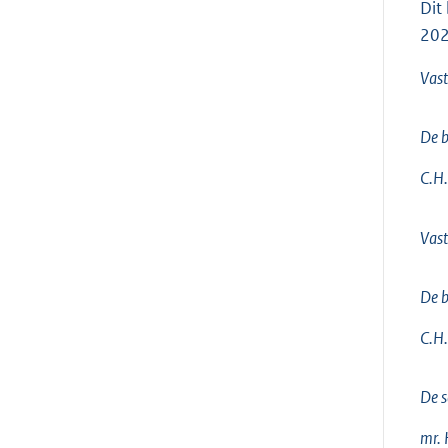
Dit
202
Vast
De 
C.H.
Vast
De b
C.H.
De s
mr. 