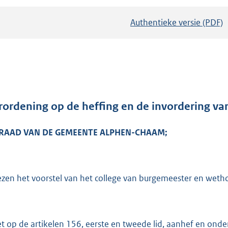
Authentieke versie (PDF)
b
e
s
t
a
n
d
rordening op de heffing en de invordering va
s
 RAAD VAN DE GEMEENTE ALPHEN-CHAAM;
g
r
o
o
ezen het voorstel van het college van burgemeester en wet
t
t
e
et op de artikelen 156, eerste en tweede lid, aanhef en onde