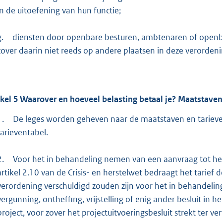
in de uitoefening van hun functie;
g.
diensten door openbare besturen, ambtenaren of openbar
zover daarin niet reeds op andere plaatsen in deze verordenin
ikel
5
Waarover en hoeveel belasting betaal je? Maatstaven 
1.
De leges worden geheven naar de maatstaven en tariev
tarieventabel.
2.
Voor het in behandeling nemen van een aanvraag tot het
artikel 2.10 van de Crisis- en herstelwet bedraagt het tarie
verordening verschuldigd zouden zijn voor het in behandeli
vergunning, ontheffing, vrijstelling of enig ander besluit in 
project, voor zover het projectuitvoeringsbesluit strekt ter ve