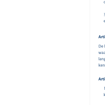
Art
De 
waa
lan
ken
Art