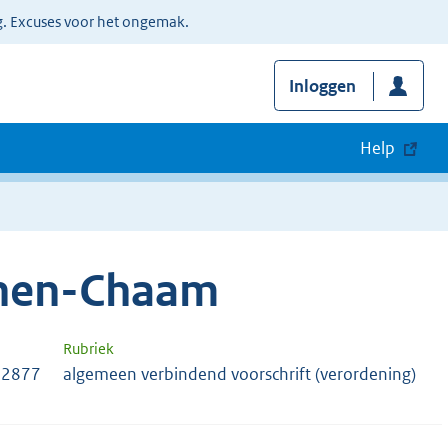
g. Excuses voor het ongemak.
Inloggen
Help
phen-Chaam
Rubriek
72877
algemeen verbindend voorschrift (verordening)