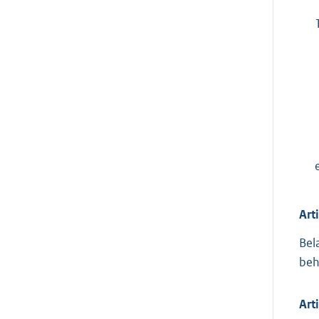
Art
Bel
beh
Art