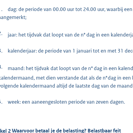
1.
dag: de periode van 00.00 uur tot 24.00 uur, waarbij ee
aangemerkt;
2.
e
jaar: het tijdvak dat loopt van de n
dag in een kalenderja
3.
kalenderjaar: de periode van 1 januari tot en met 31 de
4.
e
maand: het tijdvak dat loopt van de n
dag in een kalend
e
kalendermaand, met dien verstande dat als de n
dag in een 
volgende kalendermaand altijd de laatste dag van de maand f
5.
week: een aaneengesloten periode van zeven dagen.
ikel
2
Waarvoor betaal je de belasting? Belastbaar feit