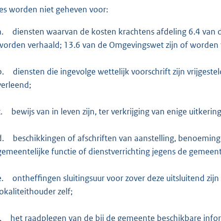
es worden niet geheven voor:
a.
diensten waarvan de kosten krachtens afdeling 6.4 van de
worden verhaald; 13.6 van de Omgevingswet zijn of worden 
b.
diensten die ingevolge wettelijk voorschrift zijn vrijge
verleend;
.
bewijs van in leven zijn, ter verkrijging van enige uitker
d.
beschikkingen of afschriften van aanstelling, benoeming
gemeentelijke functie of dienstverrichting jegens de gemeent
e.
ontheffingen sluitingsuur voor zover deze uitsluitend zij
lokaliteithouder zelf;
.
het raadplegen van de bij de gemeente beschikbare infor