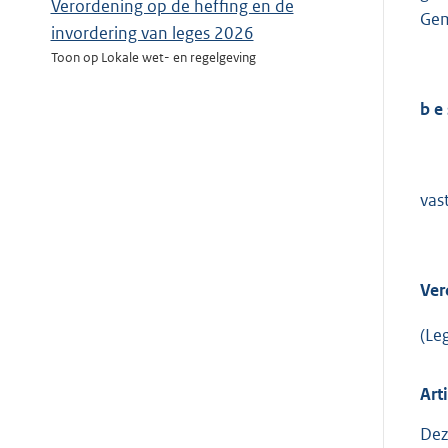
Verordening op de heffing en de
Gem
invordering van leges 2026
Toon op Lokale wet- en regelgeving
b
e 
vas
Ver
(Le
Art
Dez