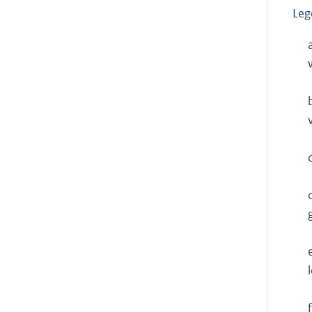
Leg
c
f