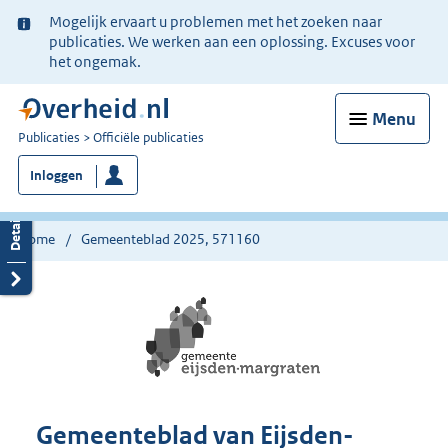
Ter
Mogelijk ervaart u problemen met het zoeken naar
informatie:
publicaties. We werken aan een oplossing. Excuses voor
het ongemak.
Menu
U
Publicaties
Officiële publicaties
bent
Inloggen
nu
hier:
Home
Gemeenteblad 2025, 571160
Gemeenteblad van Eijsden-