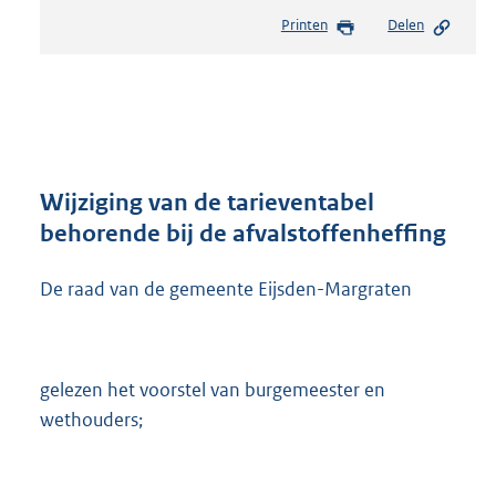
e
Printen
Delen
s
t
a
n
d
s
g
r
Wijziging van de tarieventabel
o
behorende bij de afvalstoffenheffing
o
t
De raad van de gemeente Eijsden-Margraten
t
e
:
2
5
gelezen het voorstel van burgemeester en
3
wethouders;
K
b