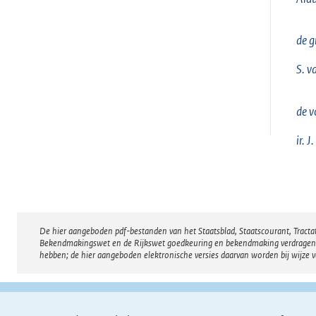
de gr
S. v
de v
ir. 
De hier aangeboden pdf-bestanden van het Staatsblad, Staatscourant, Tract
Disclaimer
Bekendmakingswet en de Rijkswet goedkeuring en bekendmaking verdragen voor
hebben; de hier aangeboden elektronische versies daarvan worden bij wijze 