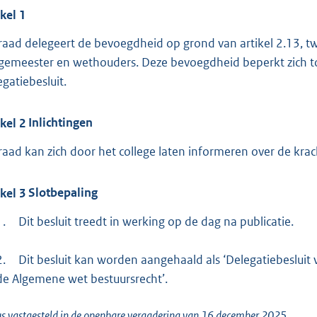
ikel
1
raad delegeert de bevoegdheid op grond van artikel 2.13, t
gemeester en wethouders. Deze bevoegdheid beperkt zich tot 
egatiebesluit.
ikel
2
Inlichtingen
raad kan zich door het college laten informeren over de kra
ikel
3
Slotbepaling
1.
Dit besluit treedt in werking op de dag na publicatie.
2.
Dit besluit kan worden aangehaald als ‘Delegatiebesluit 
de Algemene wet bestuursrecht’.
s vastgesteld in de openbare vergadering van 16 december 2025,