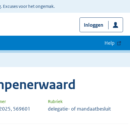
g. Excuses voor het ongemak.
Inloggen
Help
mpenerwaard
mer
Rubriek
2025, 569601
delegatie- of mandaatbesluit