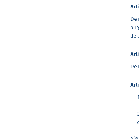
Art
De 
bur
del
Art
De 
Art
Aldu