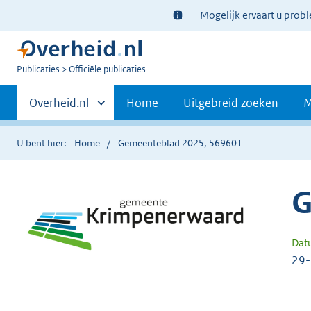
Ter
Mogelijk ervaart u prob
informatie:
U
Publicaties
Officiële publicaties
bent
Primaire
nu
Andere
Overheid.nl
Home
Uitgebreid zoeken
M
hier:
sites
navigatie
binnen
U bent hier:
Home
Gemeenteblad 2025, 569601
G
Dat
29-