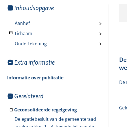
Toon
Inhoudsopgave
meer
van:
Aanhef
Lichaam
Ondertekening
De
Toon
Extra informatie
we
meer
van:
Informatie over publicatie
De 
Toon
Gerelateerd
meer
Gel
van:
Geconsolideerde regelgeving
Delegatiebesluit van de gemeenteraad
inzake artikel 2.13, tweede lid, van de