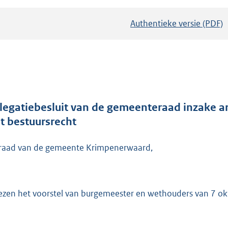
Authentieke versie (PDF)
b
e
s
t
a
n
d
legatiebesluit van de gemeenteraad inzake ar
s
t bestuursrecht
g
r
raad van de gemeente Krimpenerwaard,
o
o
t
ezen het voorstel van burgemeester en wethouders van 7 o
t
e