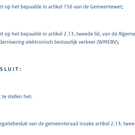
:
et op het bepaalde in artikel 156 van de Gemeentewet;
2
9
9
et op het bepaalde in artikel 2.13, tweede lid, van de Alge
b
ernisering elektronisch bestuurlijk verkeer (WMEBV);
S L U I T :
 te stellen het:
egatiebesluit van de gemeenteraad inzake artikel 2.13, twee