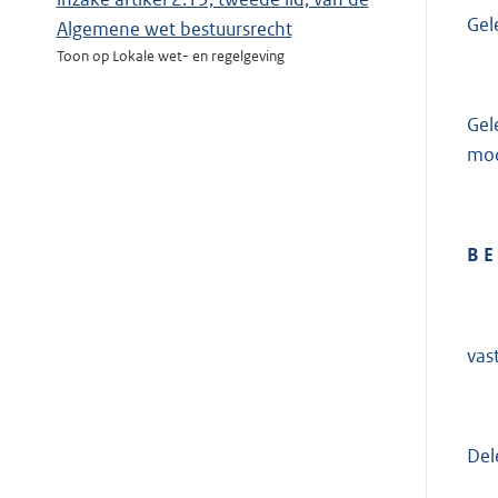
Gel
Algemene wet bestuursrecht
Toon op Lokale wet- en regelgeving
Gel
mod
B E 
vast
Del