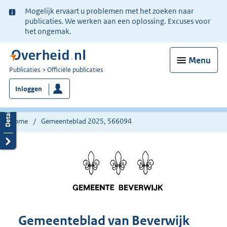
Ter
Mogelijk ervaart u problemen met het zoeken naar
informatie:
publicaties. We werken aan een oplossing. Excuses voor
het ongemak.
Menu
U
Publicaties
Officiële publicaties
bent
Inloggen
nu
hier:
Home
Gemeenteblad 2025, 566094
Gemeenteblad van Beverwijk