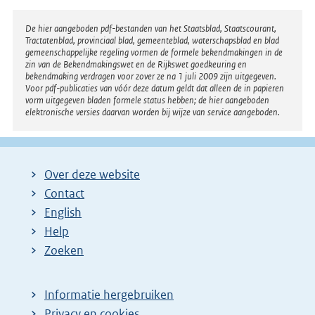
Disclaimer
De hier aangeboden pdf-bestanden van het Staatsblad, Staatscourant,
Tractatenblad, provinciaal blad, gemeenteblad, waterschapsblad en blad
gemeenschappelijke regeling vormen de formele bekendmakingen in de
zin van de Bekendmakingswet en de Rijkswet goedkeuring en
bekendmaking verdragen voor zover ze na 1 juli 2009 zijn uitgegeven.
Voor pdf-publicaties van vóór deze datum geldt dat alleen de in papieren
vorm uitgegeven bladen formele status hebben; de hier aangeboden
elektronische versies daarvan worden bij wijze van service aangeboden.
Over deze website
Contact
English
Help
Zoeken
Informatie hergebruiken
Privacy en cookies