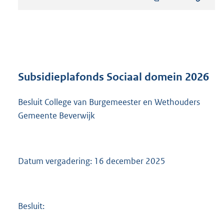
s
t
a
n
d
s
g
r
Subsidieplafonds Sociaal domein 2026
o
o
Besluit College van Burgemeester en Wethouders
t
Gemeente Beverwijk
t
e
:
2
2
Datum vergadering: 16 december 2025
1
K
b
Besluit: