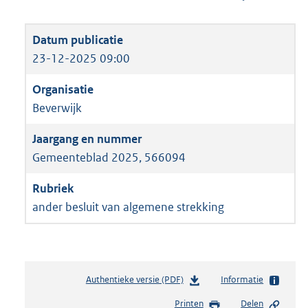
23-12-2025 09:00
Beverwijk
Gemeenteblad 2025, 566094
ander besluit van algemene strekking
Authentieke versie (PDF)
b
Informatie
e
Printen
Delen