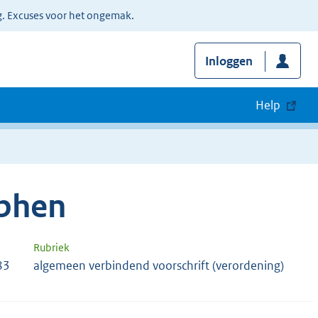
g. Excuses voor het ongemak.
Inloggen
Help
phen
Rubriek
83
algemeen verbindend voorschrift (verordening)