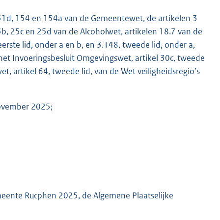
151d, 154 en 154a van de Gemeentewet, de artikelen 3
5b, 25c en 25d van de Alcoholwet, artikelen 18.7 van de
eerste lid, onder a en b, en 3.148, tweede lid, onder a,
M
n het Invoeringsbesluit Omgevingswet, artikel 30c, tweede
t, artikel 64, tweede lid, van de Wet veiligheidsregio’s
ovember 2025;
meente Rucphen 2025, de Algemene Plaatselijke