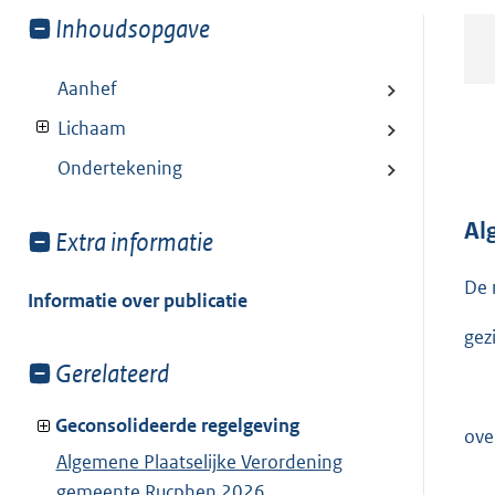
Toon
Inhoudsopgave
meer
van:
Aanhef
Lichaam
Ondertekening
Al
Toon
Extra informatie
meer
De 
van:
Informatie over publicatie
gez
Toon
Gerelateerd
meer
van:
Geconsolideerde regelgeving
ove
Algemene Plaatselijke Verordening
gemeente Rucphen 2026