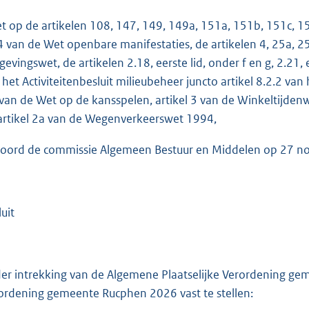
:
1
et op de artikelen 108, 147, 149, 149a, 151a, 151b, 151c, 
,
4 van de Wet openbare manifestaties, de artikelen 4, 25a, 2
1
evingswet, de artikelen 2.18, eerste lid, onder f en g, 2.21, 
 het Activiteitenbesluit milieubeheer juncto artikel 8.2.2 va
b
, van de Wet op de kansspelen, artikel 3 van de Winkeltijdenwe
artikel 2a van de Wegenverkeerswet 1994,
oord de commissie Algemeen Bestuur en Middelen op 27 n
uit
er intrekking van de Algemene Plaatselijke Verordening ge
ordening gemeente Rucphen 2026 vast te stellen: