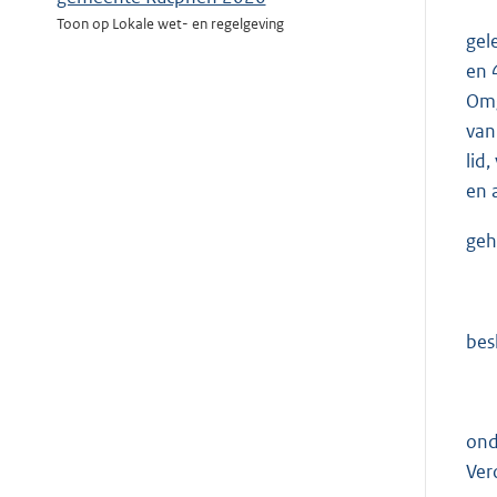
Toon op Lokale wet- en regelgeving
gel
en 
Omg
van
lid
en 
geh
besl
ond
Ver