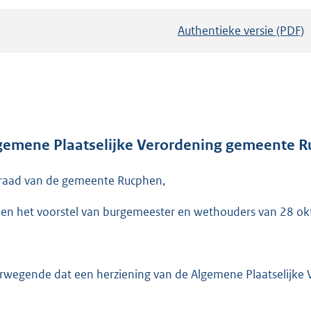
Authentieke versie (PDF)
b
e
s
t
a
n
d
gemene Plaatselijke Verordening gemeente 
s
raad van de gemeente Rucphen,
g
r
ien het voorstel van burgemeester en wethouders van 28 ok
o
o
t
t
rwegende dat een herziening van de Algemene Plaatselijke
e