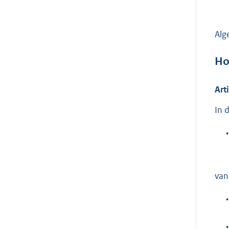
Alg
Ho
Art
In 
•
van
•
•