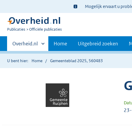
Ter
Mogelijk ervaart u prob
informatie:
U
Publicaties
Officiële publicaties
bent
Primaire
nu
Andere
Overheid.nl
Home
Uitgebreid zoeken
M
hier:
sites
navigatie
binnen
U bent hier:
Home
Gemeenteblad 2025, 560483
G
Dat
23-