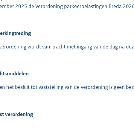
o
ember 2025 de Verordening parkeerbelastingen Breda 2026 
o
t
t
e
erkingtreding
:
verordening wordt van kracht met ingang van de dag na de
3
,
6
htsmiddelen
b
en het besluit tot vaststelling van de verordening is geen b
st verordening