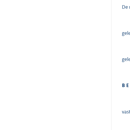
De 
gel
gel
B E 
vast