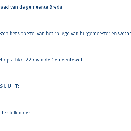
raad van de gemeente Breda;
ezen het voorstel van het college van burgemeester en weth
et op artikel 225 van de Gemeentewet,
S L U I T:
 te stellen de: