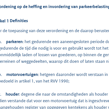
ordening op de heffing en invordering van parkeerbelasti
ikel
1
Definities
r de toepassing van deze verordening en de daarop beruste
a.
parkeren
: het gedurende een aaneengesloten periode do
gedurende de tijd die nodig is voor en gebruikt wordt tot he
onmiddellijk laden of lossen van goederen, op binnen de g
terreinen of weggedeelten, waarop dit doen of laten staan nie
b.
motorvoertuigen
: hetgeen daaronder wordt verstaan in
bedoeld in artikel 1, van het RVV 1990;
.
houder
: degene die naar de omstandigheden als houde
dien verstande dat voor een motorvoertuig dat is ingeschre
aangehouden register van opgegeven kentekens als houder