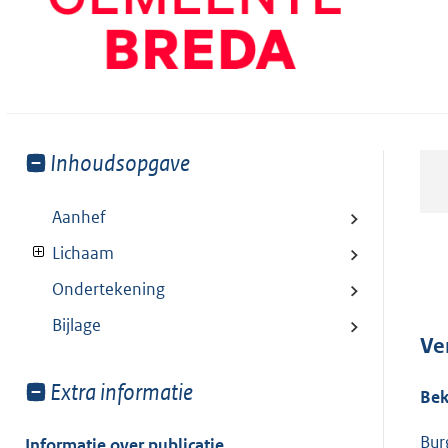
Toon
Inhoudsopgave
meer
van:
Aanhef
Lichaam
Ondertekening
Bijlage
Ve
Toon
Extra informatie
Be
meer
van:
Bur
Informatie over publicatie