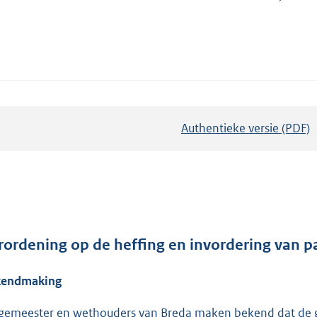
Authentieke versie (PDF)
b
e
s
t
a
n
d
rordening op de heffing en invordering van 
s
kendmaking
g
r
gemeester en wethouders van Breda maken bekend dat de g