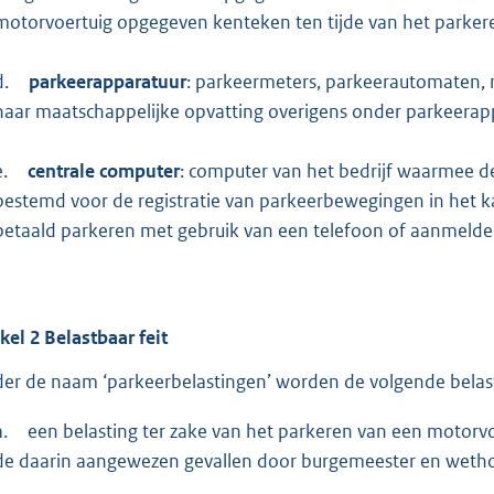
motorvoertuig opgegeven kenteken ten tijde van het parkeren
d.
parkeerapparatuur
: parkeermeters, parkeerautomaten, 
naar maatschappelijke opvatting overigens onder parkeerap
e.
centrale
computer
: computer van het bedrijf waarmee 
bestemd voor de registratie van parkeerbewegingen in het k
betaald parkeren met gebruik van een telefoon of aanmelden 
ikel
2
Belastbaar feit
er de naam ‘parkeerbelastingen’ worden de volgende belas
a.
een belasting ter zake van het parkeren van een motorvo
de daarin aangewezen gevallen door burgemeester en wethoude