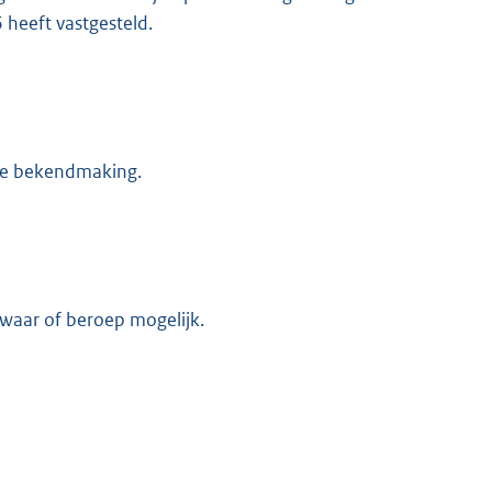
heeft vastgesteld.
ze bekendmaking.
M
ezwaar of beroep mogelijk.