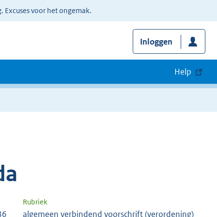
g. Excuses voor het ongemak.
Inloggen
Help
da
Rubriek
86
algemeen verbindend voorschrift (verordening)