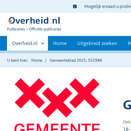
Ter
Mogelijk ervaart u prob
informatie:
U
Publicaties
Officiële publicaties
bent
Primaire
nu
Andere
Overheid.nl
Home
Uitgebreid zoeken
M
hier:
sites
navigatie
binnen
U bent hier:
Home
Gemeenteblad 2025, 552986
G
Dat
18-