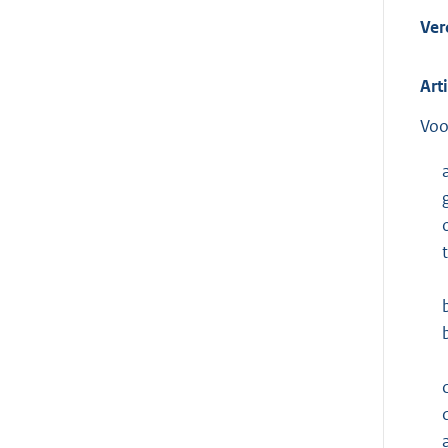
Ver
Art
Voo
c