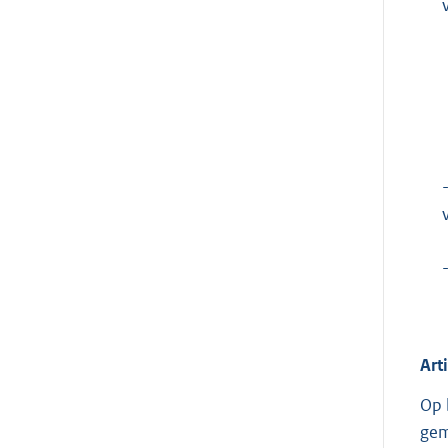
Art
Op 
gem