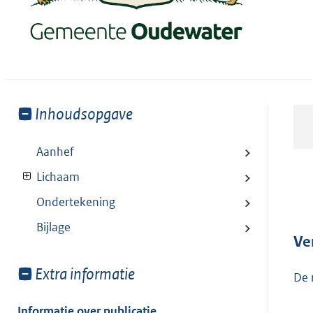
Toon
Inhoudsopgave
meer
van:
Aanhef
Lichaam
Ondertekening
Bijlage
Ve
Toon
Extra informatie
De 
meer
van:
Informatie over publicatie