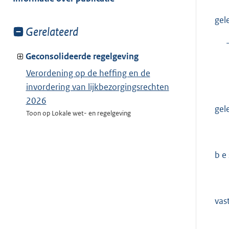
gel
Toon
Gerelateerd
meer
van:
Geconsolideerde regelgeving
Verordening op de heffing en de
invordering van lijkbezorgingsrechten
2026
gel
Toon op Lokale wet- en regelgeving
b e s
vast