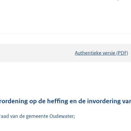
Authentieke versie (PDF)
b
e
s
t
a
n
d
rordening op de heffing en de invordering va
s
raad van de gemeente Oudewater;
g
r