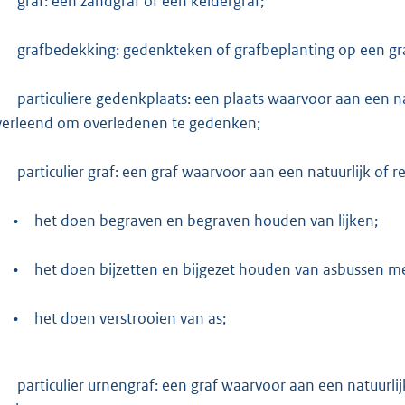
-
graf: een zandgraf of een keldergraf;
-
grafbedekking: gedenkteken of grafbeplanting op een graf
-
particuliere gedenkplaats: een plaats waarvoor aan een nat
verleend om overledenen te gedenken;
-
particulier graf: een graf waarvoor aan een natuurlijk of r
•
het doen begraven en begraven houden van lijken;
•
het doen bijzetten en bijgezet houden van asbussen m
•
het doen verstrooien van as;
-
particulier urnengraf: een graf waarvoor aan een natuurlij