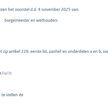
o
o
ezen het voorstel d.d. 4 november 2025 van:
t
t
-
burgemeester en wethouders
e
:
4
2
et op artikel 229, eerste lid, aanhef en onderdelen a en b, 
2
b
 l u i t:
 te stellen de