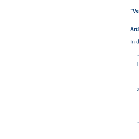
“Ve
Art
In 
l