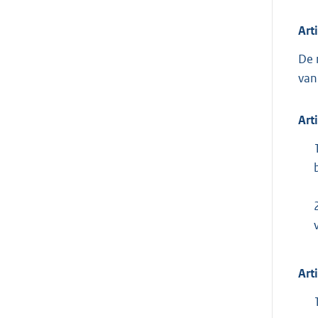
Art
De 
van
Art
Art