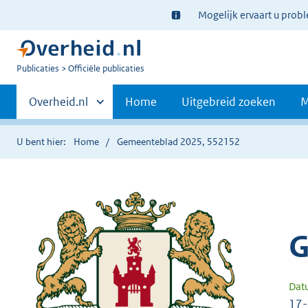
Ter
Mogelijk ervaart u prob
informatie:
U
Publicaties
Officiële publicaties
bent
Primaire
nu
Andere
Overheid.nl
Home
Uitgebreid zoeken
M
hier:
sites
navigatie
binnen
U bent hier:
Home
Gemeenteblad 2025, 552152
G
Dat
17-