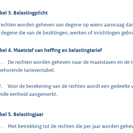
ikel
3.
Belastingplicht
rechten worden geheven van degene op wiens aanvraag dan w
 degene die van de bezittingen, werken of inrichtingen gebr
ikel
4.
Maatstaf van heffing en belastingtarief
1.
De rechten worden geheven naar de maatstaven en de ta
behorende tarieventabel.
2.
Voor de berekening van de rechten wordt een gedeelte 
volle eenheid aangemerkt.
ikel
5.
Belastingjaar
1.
Met betrekking tot de rechten die per jaar worden geheven