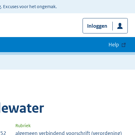
g. Excuses voor het ongemak.
Inloggen
Help
dewater
Rubriek
152
algemeen verbindend voorschrift (verordening)