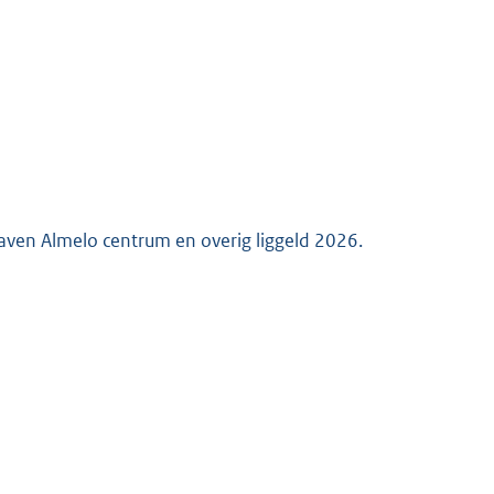
K
aven Almelo centrum en overig liggeld 2026.