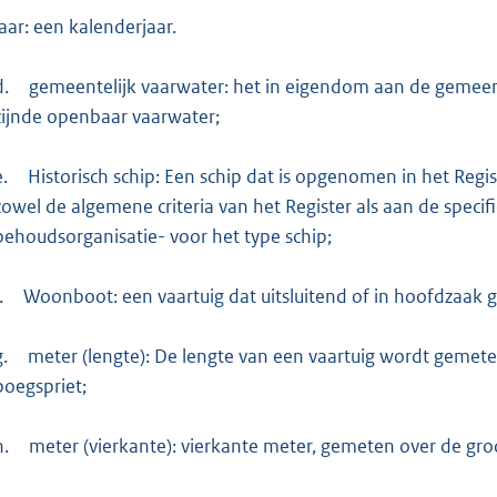
jaar: een kalenderjaar.
d.
gemeentelijk vaarwater: het in eigendom aan de gemeen
zijnde openbaar vaarwater;
e.
Historisch schip: Een schip dat is opgenomen in het Reg
zowel de algemene criteria van het Register als aan de specif
behoudsorganisatie- voor het type schip;
.
Woonboot: een vaartuig dat uitsluitend of in hoofdzaak 
g.
meter (lengte): De lengte van een vaartuig wordt gemeten
boegspriet;
h.
meter (vierkante): vierkante meter, gemeten over de groo