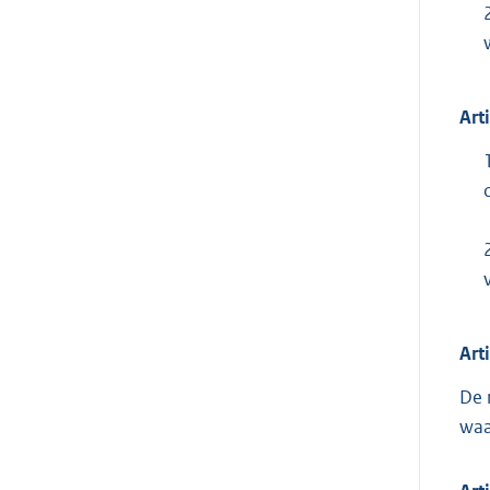
Art
Art
De 
waa