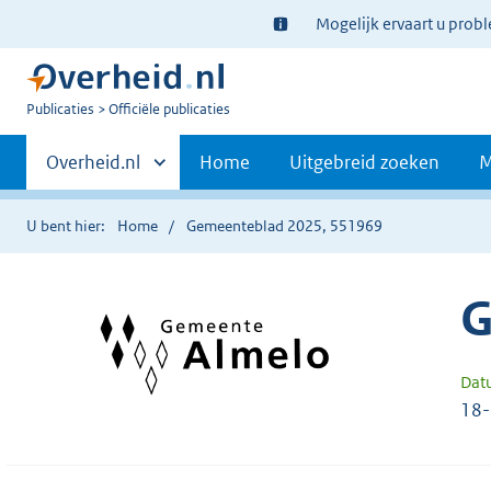
Ter
Mogelijk ervaart u prob
informatie:
U
Publicaties
Officiële publicaties
bent
Primaire
nu
Andere
Overheid.nl
Home
Uitgebreid zoeken
M
hier:
sites
navigatie
binnen
U bent hier:
Home
Gemeenteblad 2025, 551969
G
Dat
18-