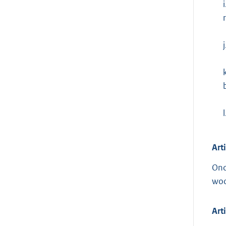
i
j
l
Art
Ond
woo
Art