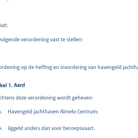
:
3
0
1
uit:
volgende verordening vast te stellen:
b
ordening op de heffing en invordering van havengeld jachth
ikel
1.
Aard
chtens deze verordening wordt geheven:
a.
Havengeld jachthaven Almelo Centrum;
b.
liggeld anders dan voor beroepsvaart.