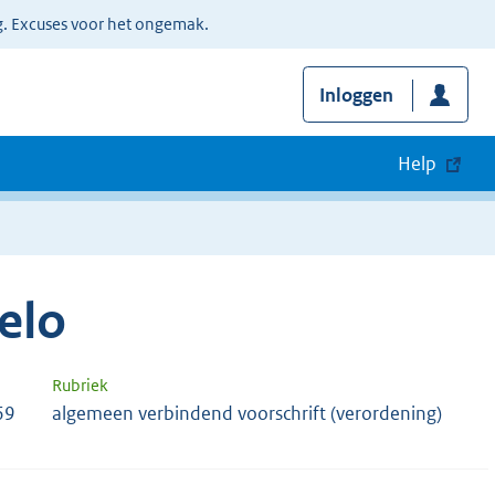
g. Excuses voor het ongemak.
Inloggen
Help
elo
Rubriek
69
algemeen verbindend voorschrift (verordening)