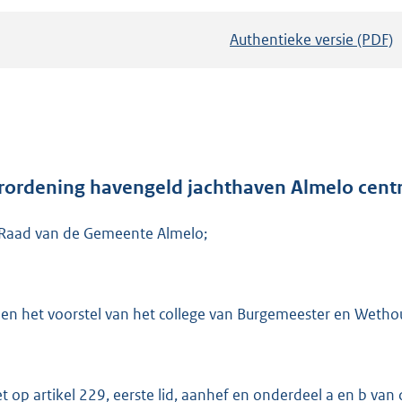
Authentieke versie (PDF)
b
e
s
t
a
n
d
rordening havengeld jachthaven Almelo centr
s
Raad van de Gemeente Almelo;
g
r
o
o
ien het voorstel van het college van Burgemeester en Weth
t
t
e
et op artikel 229, eerste lid, aanhef en onderdeel a en b v