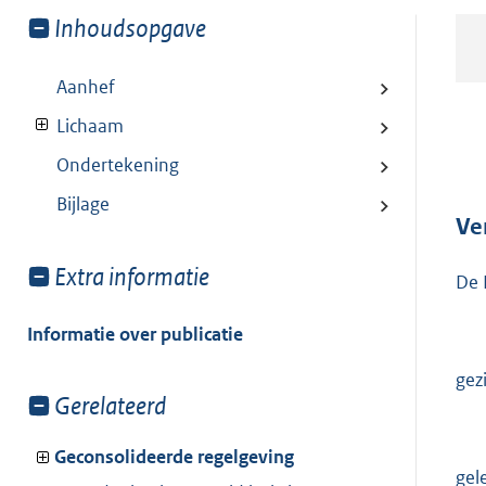
Toon
Inhoudsopgave
meer
van:
Aanhef
Lichaam
Ondertekening
Bijlage
Ve
Toon
Extra informatie
De 
meer
van:
Informatie over publicatie
gez
Toon
Gerelateerd
meer
van:
Geconsolideerde regelgeving
gel