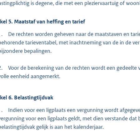
astingplichtig is degene, die met een pleziervaartuig of woo
ikel
5.
Maatstaf van heffing en tarief
1.
De rechten worden geheven naar de maatstaven en tari
behorende tarieventabel, met inachtneming van de in de ve
bijzondere bepalingen.
2.
Voor de berekening van de rechten wordt een gedeelte 
volle eenheid aangemerkt.
ikel
6.
Belastingtijdvak
1.
Indien voor een ligplaats een vergunning wordt afgegeve
vergunning voor een ligplaats geldt, met dien verstande dat 
belastingtijdvak gelijk is aan het kalenderjaar.