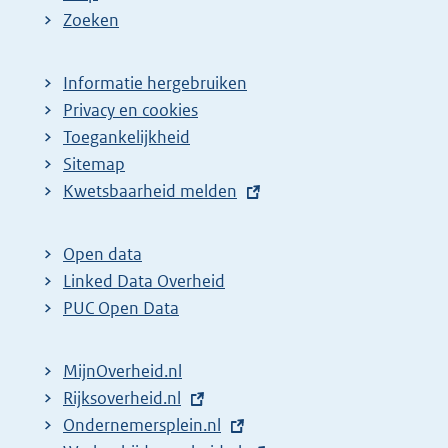
Zoeken
Informatie hergebruiken
Privacy en cookies
Toegankelijkheid
Sitemap
E
Kwetsbaarheid melden
x
t
Open data
e
Linked Data Overheid
r
PUC Open Data
n
e
MijnOverheid.nl
l
E
Rijksoverheid.nl
i
x
E
Ondernemersplein.nl
n