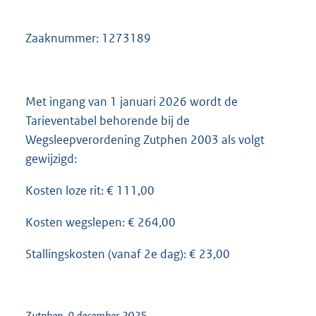
2
4
Zaaknummer: 1273189
1
K
b
Met ingang van 1 januari 2026 wordt de
Tarieventabel behorende bij de
Wegsleepverordening Zutphen 2003 als volgt
gewijzigd:
Kosten loze rit: € 111,00
Kosten wegslepen: € 264,00
Stallingskosten (vanaf 2e dag): € 23,00