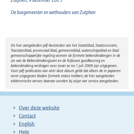
Zutphen, 9 december 2025
De burgemeester en wethouders van Zutphen
Disclaimer
De hier aangeboden pdf-bestanden van het Staatsblad, Staatscourant,
Tractatenblad, provinciaal blad, gemeenteblad, waterschapsblad en blad
gemeenschappelijke regeling vormen de formele bekendmakingen in de
zin van de Bekendmakingswet en de Rijkswet goedkeuring en
bekendmaking verdragen voor zover ze na 1 juli 2009 zijn uitgegeven.
Voor pdf-publicaties van vóór deze datum geldt dat alleen de in papieren
vorm uitgegeven bladen formele status hebben; de hier aangeboden
elektronische versies daarvan worden bij wijze van service aangeboden.
Over deze website
Contact
English
Help