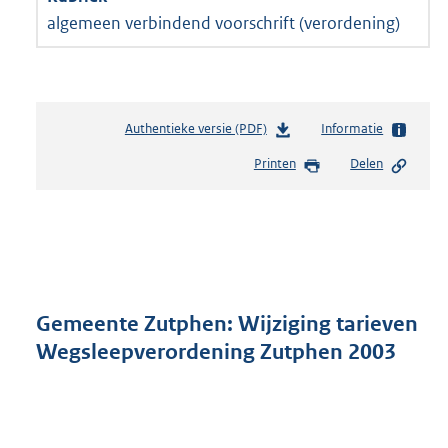
algemeen verbindend voorschrift (verordening)
Authentieke versie (PDF)
b
Informatie
e
Printen
Delen
s
t
a
n
d
s
g
r
Gemeente Zutphen: Wijziging tarieven
o
Wegsleepverordening Zutphen 2003
o
t
t
e
: