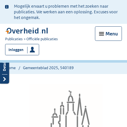
Ter
Mogelijk ervaart u problemen met het zoeken naar
informatie:
publicaties. We werken aan een oplossing. Excuses voor
het ongemak.
Menu
U
Publicaties
Officiële publicaties
bent
Inloggen
nu
hier:
Home
Gemeenteblad 2025, 540189