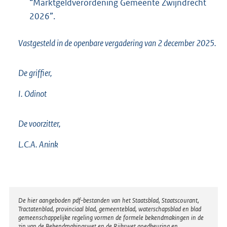
“Marktgeldverordening Gemeente Zwijndrecht
2026”.
Vastgesteld in de openbare vergadering van 2 december 2025.
De griffier,
I. Odinot
De voorzitter,
L.C.A. Anink
Disclaimer
De hier aangeboden pdf-bestanden van het Staatsblad, Staatscourant,
Tractatenblad, provinciaal blad, gemeenteblad, waterschapsblad en blad
gemeenschappelijke regeling vormen de formele bekendmakingen in de
zin van de Bekendmakingswet en de Rijkswet goedkeuring en