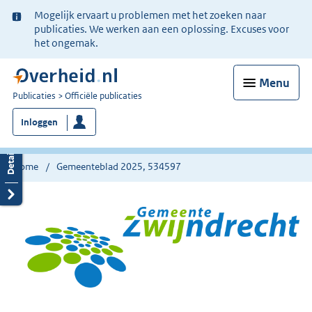
Ter
Mogelijk ervaart u problemen met het zoeken naar
informatie:
publicaties. We werken aan een oplossing. Excuses voor
het ongemak.
Menu
U
Publicaties
Officiële publicaties
bent
Inloggen
nu
hier:
Home
Gemeenteblad 2025, 534597