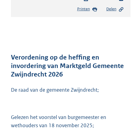
e
Printen
Delen
s
t
a
n
d
s
g
r
Verordening op de heffing en
o
invordering van Marktgeld Gemeente
o
Zwijndrecht 2026
t
t
e
De raad van de gemeente Zwijndrecht;
:
3
3
7
Gelezen het voorstel van burgemeester en
K
wethouders van 18 november 2025;
b