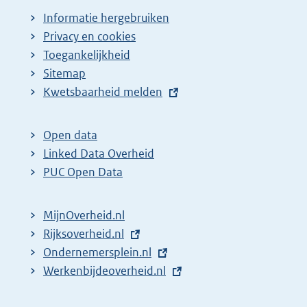
Informatie hergebruiken
Privacy en cookies
Toegankelijkheid
Sitemap
E
Kwetsbaarheid melden
x
t
Open data
e
Linked Data Overheid
r
PUC Open Data
n
e
MijnOverheid.nl
l
E
Rijksoverheid.nl
i
x
E
Ondernemersplein.nl
n
t
x
E
Werkenbijdeoverheid.nl
k
e
t
x
: