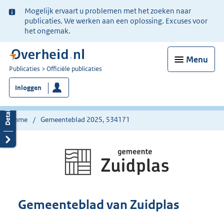
Ter
Mogelijk ervaart u problemen met het zoeken naar
informatie:
publicaties. We werken aan een oplossing. Excuses voor
het ongemak.
Menu
U
Publicaties
Officiële publicaties
bent
Inloggen
nu
hier:
Home
Gemeenteblad 2025, 534171
Gemeenteblad van Zuidplas