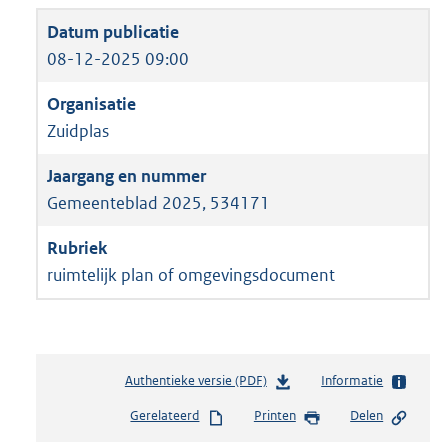
08-12-2025 09:00
Zuidplas
Gemeenteblad 2025, 534171
ruimtelijk plan of omgevingsdocument
Authentieke versie (PDF)
b
Informatie
e
Gerelateerd
Printen
Delen
s
t