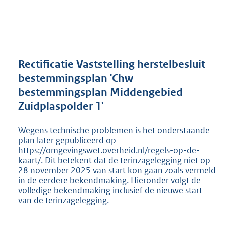
a
n
d
s
g
r
Rectificatie Vaststelling herstelbesluit
o
bestemmingsplan 'Chw
o
bestemmingsplan Middengebied
t
t
Zuidplaspolder 1'
e
:
Wegens technische problemen is het onderstaande
2
plan later gepubliceerd op
7
https://omgevingswet.overheid.nl/regels-op-de-
2
kaart/
. Dit betekent dat de terinzagelegging niet op
K
28 november 2025 van start kon gaan zoals vermeld
b
in de eerdere
bekendmaking
. Hieronder volgt de
volledige bekendmaking inclusief de nieuwe start
van de terinzagelegging.