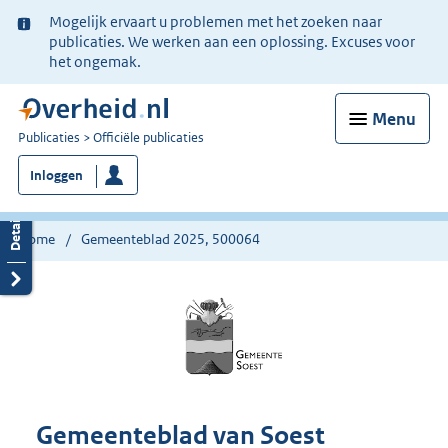
Ter
Mogelijk ervaart u problemen met het zoeken naar
informatie:
publicaties. We werken aan een oplossing. Excuses voor
het ongemak.
Menu
U
Publicaties
Officiële publicaties
bent
Inloggen
nu
hier:
Home
Gemeenteblad 2025, 500064
Gemeenteblad van Soest