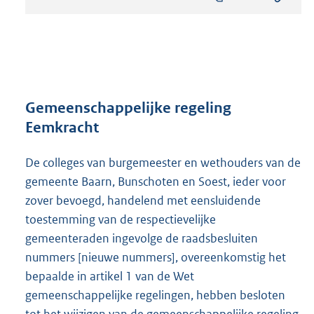
s
t
a
n
d
s
g
r
Gemeenschappelijke regeling
o
Eemkracht
o
t
De colleges van burgemeester en wethouders van de
t
e
gemeente Baarn, Bunschoten en Soest, ieder voor
:
zover bevoegd, handelend met eensluidende
1
toestemming van de respectievelijke
,
3
gemeenteraden ingevolge de raadsbesluiten
M
nummers [nieuwe nummers], overeenkomstig het
b
bepaalde in artikel 1 van de Wet
gemeenschappelijke regelingen, hebben besloten