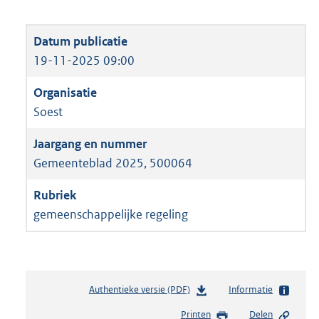
19-11-2025 09:00
Soest
Gemeenteblad 2025, 500064
gemeenschappelijke regeling
Authentieke versie (PDF)
b
Informatie
e
Printen
Delen