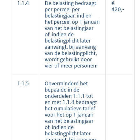
1.1.4
De belasting bedraagt
€
per perceel per
420,-
belastingjaar, indien
het perceel op 1 januari
van het belastingjaar
of, indien de
belastingplicht later
aanvangt, bij aanvang
van de belastingplicht,
wordt gebruikt door
vier of meer personen:
1.1.5
Onverminderd het
bepaalde in de
onderdelen 1.1.1 tot
en met 1.1.4 bedraagt
het cumulatieve tarief
voor het op 1 januari
van het belastingjaar
of, indien de
belastingplicht later
aanvangt, bij aanvang