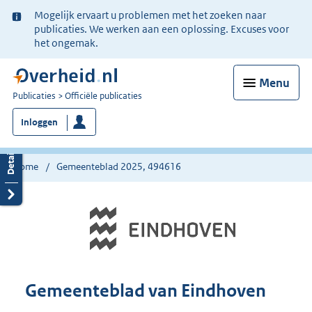
Ter
Mogelijk ervaart u problemen met het zoeken naar
informatie:
publicaties. We werken aan een oplossing. Excuses voor
het ongemak.
Menu
U
Publicaties
Officiële publicaties
bent
Inloggen
nu
hier:
Home
Gemeenteblad 2025, 494616
Gemeenteblad van Eindhoven