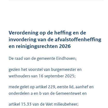
t
a
n
d
s
g
r
Verordening op de heffing en de
o
invordering van de afvalstoffenheffing
o
en reinigingsrechten 2026
t
t
e
De raad van de gemeente Eindhoven;
:
4
gezien het voorstel van burgemeester en
0
wethouders van 16 september 2025;
5
K
mede gelet op artikel 229, eerste lid, aanhef en
b
onderdelen a en b van de Gemeentewet en
artikel 15.33 van de Wet milieubeheer;