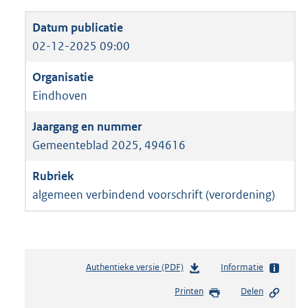
02-12-2025 09:00
Eindhoven
Gemeenteblad 2025, 494616
algemeen verbindend voorschrift (verordening)
Authentieke versie (PDF)
b
Informatie
e
Printen
Delen
s