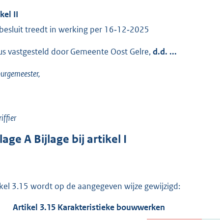
ikel
II
 besluit treedt in werking per 16‑12‑2025
us vastgesteld door Gemeente Oost Gelre,
d.d. ...
urgemeester,
iffier
jlage
A
Bijlage bij artikel I
ikel 3.15 wordt op de aangegeven wijze gewijzigd:
Artikel
3.15
Karakteristieke bouwwerken