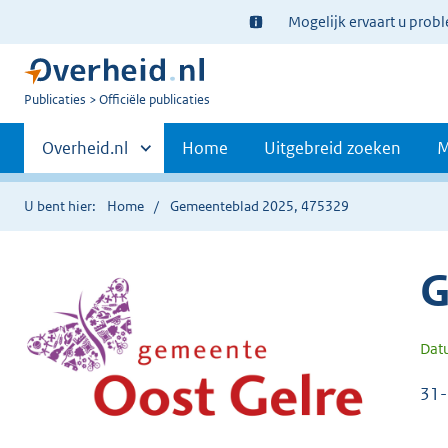
Ter
Mogelijk ervaart u prob
informatie:
U
Publicaties
Officiële publicaties
bent
Primaire
nu
Andere
Overheid.nl
Home
Uitgebreid zoeken
M
hier:
sites
navigatie
binnen
U bent hier:
Home
Gemeenteblad 2025, 475329
G
Dat
31-