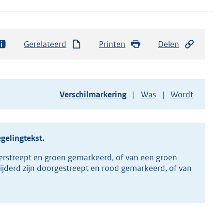
Gerelateerd
Printen
Delen
Toon
Verschilmarkering
Was
Wordt
versie
van
document
egelingtekst.
erstreept en groen gemarkeerd, of van een groen
ijderd zijn doorgestreept en rood gemarkeerd, of van