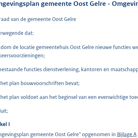
gevingsplan gemeente Oost Gelre - Omgevi
e
:
raad van de gemeente Oost Gelre
1
,
rwegende dat:
4
dom de locatie gemeentehuis Oost Gelre nieuwe functies we
M
keersvoorzieningen;
b
bestaande functies dienstverlening, kantoren en maatschap
 het plan bouwvoorschriften bevat;
 het plan voldoet aan het beginsel van een evenwichtige toed
uit;
ikel
I
gevingsplan gemeente Oost Gelre" opgenomen in
Bijlage A