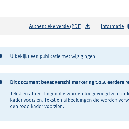
Authentieke versie (PDF)
b
Informatie
e
s
t
U bekijkt een publicatie met
wijzigingen
a
n
d
s
Dit document bevat verschilmarkering t.o.v. eerdere r
g
Tekst en afbeeldingen die worden toegevoegd zijn ond
r
kader voorzien. Tekst en afbeeldingen die worden verw
o
een rood kader voorzien.
o
t
t