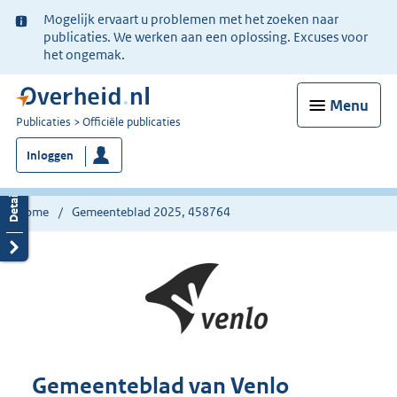
Ter
Mogelijk ervaart u problemen met het zoeken naar
informatie:
publicaties. We werken aan een oplossing. Excuses voor
het ongemak.
Menu
U
Publicaties
Officiële publicaties
bent
Inloggen
nu
hier:
Home
Gemeenteblad 2025, 458764
Gemeenteblad van Venlo