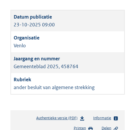
23-10-2025 09:00
Venlo
Gemeenteblad 2025, 458764
ander besluit van algemene strekking
Authentieke versie (PDF)
b
Informatie
e
Printen
Delen