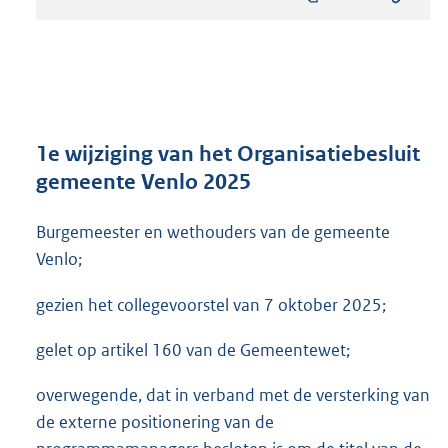
s
t
a
n
d
s
g
r
1e wijziging van het Organisatiebesluit
o
gemeente Venlo 2025
o
t
Burgemeester en wethouders van de gemeente
t
e
Venlo;
:
2
gezien het collegevoorstel van 7 oktober 2025;
5
1
gelet op artikel 160 van de Gemeentewet;
K
b
overwegende, dat in verband met de versterking van
de externe positionering van de