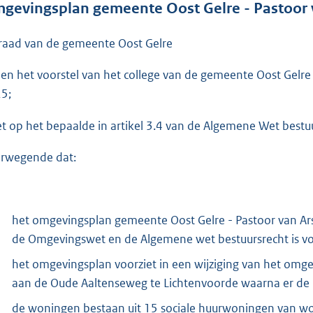
gevingsplan gemeente Oost Gelre - Pastoor 
e
:
raad van de gemeente Oost Gelre
2
,
ien het voorstel van het college van de gemeente Oost Gel
2
5;
M
et op het bepaalde in artikel 3.4 van de Algemene Wet bestu
b
rwegende dat:
het omgevingsplan gemeente Oost Gelre - Pastoor van Ars 
de Omgevingswet en de Algemene wet bestuursrecht is voo
het omgevingsplan voorziet in een wijziging van het omg
aan de Oude Aaltenseweg te Lichtenvoorde waarna er de 
de woningen bestaan uit 15 sociale huurwoningen van w