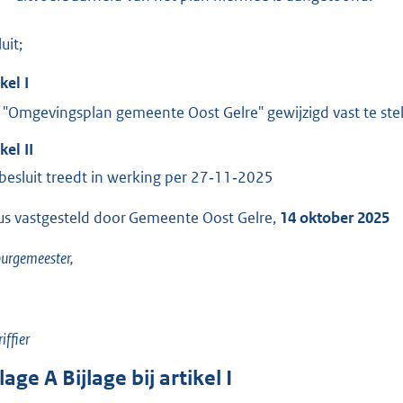
uit;
ikel
I
 "Omgevingsplan gemeente Oost Gelre" gewijzigd vast te st
ikel
II
 besluit treedt in werking per 27‑11‑2025
us vastgesteld door Gemeente Oost Gelre,
14 oktober 2025
urgemeester,
iffier
jlage
A
Bijlage bij artikel I