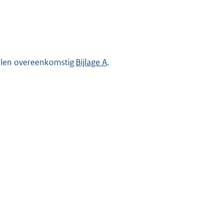
ellen overeenkomstig
Bijlage A
.