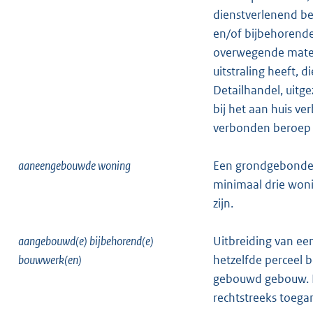
dienstverlenend be
en/of bijbehorend
overwegende mate 
uitstraling heeft, 
Detailhandel, uitg
bij het aan huis v
verbonden beroep 
aaneengebouwde woning
Een grondgebonden
minimaal drie wo
zijn.
aangebouwd(e) bijbehorend(e)
Uitbreiding van ee
bouwwerk(en)
hetzelfde perceel
gebouwd gebouw. 
rechtstreeks toega