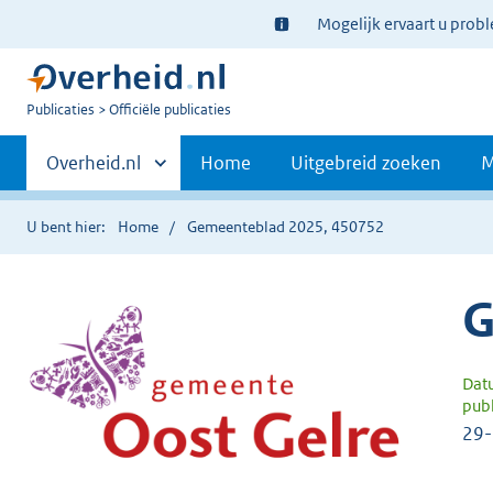
Ter
Mogelijk ervaart u prob
informatie:
U
Publicaties
Officiële publicaties
bent
Primaire
nu
Andere
Overheid.nl
Home
Uitgebreid zoeken
M
hier:
sites
navigatie
binnen
U bent hier:
Home
Gemeenteblad 2025, 450752
G
Dat
publ
29