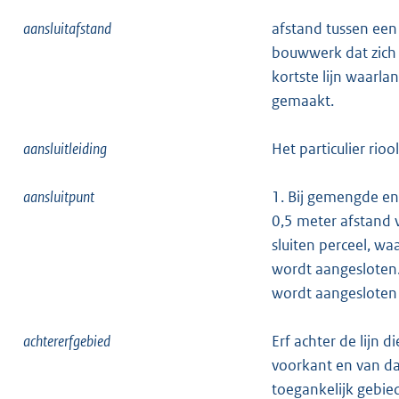
aansluitafstand
afstand tussen een 
bouwwerk dat zich h
kortste lijn waarl
gemaakt.
aansluitleiding
Het particulier rio
aansluitpunt
1. Bij gemengde en
0,5 meter afstand 
sluiten perceel, waa
wordt aangesloten.2
wordt aangesloten
achtererfgebied
Erf achter de lijn
voorkant en van d
toegankelijk gebi