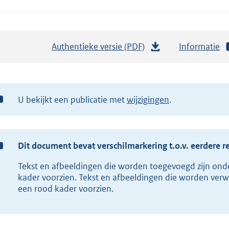
Authentieke versie (PDF)
b
Informatie
e
s
t
U bekijkt een publicatie met
wijzigingen
a
n
d
s
Dit document bevat verschilmarkering t.o.v. eerdere r
g
Tekst en afbeeldingen die worden toegevoegd zijn ond
r
kader voorzien. Tekst en afbeeldingen die worden verw
o
een rood kader voorzien.
o
t
t