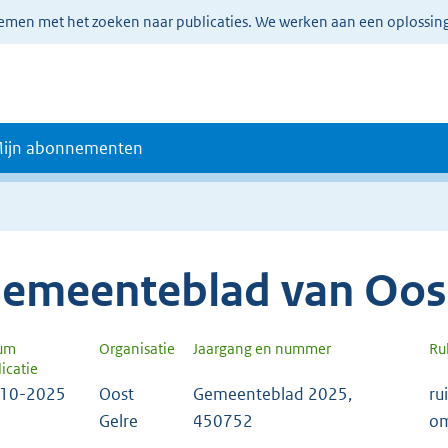
lemen met het zoeken naar publicaties. We werken aan een oplossin
ijn abonnementen
emeenteblad van Oost
um
Organisatie
Jaargang en nummer
Ru
icatie
-10-2025
Oost
Gemeenteblad 2025,
ru
Gelre
450752
om