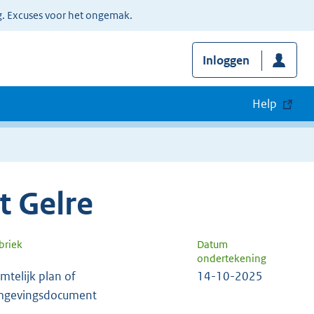
g. Excuses voor het ongemak.
Inloggen
Help
 Gelre
briek
Datum
ondertekening
imtelijk plan of
14-10-2025
gevingsdocument