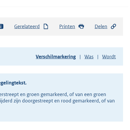
Gerelateerd
Printen
Delen
Toon
Verschilmarkering
Was
Wordt
versie
van
document
egelingtekst.
erstreept en groen gemarkeerd, of van een groen
ijderd zijn doorgestreept en rood gemarkeerd, of van