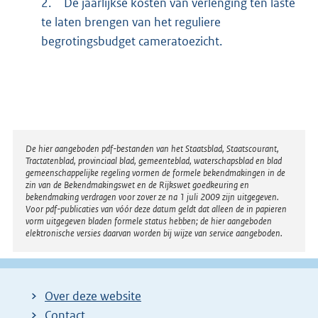
2.
De jaarlijkse kosten van verlenging ten laste
te laten brengen van het reguliere
begrotingsbudget cameratoezicht.
Disclaimer
De hier aangeboden pdf-bestanden van het Staatsblad, Staatscourant,
Tractatenblad, provinciaal blad, gemeenteblad, waterschapsblad en blad
gemeenschappelijke regeling vormen de formele bekendmakingen in de
zin van de Bekendmakingswet en de Rijkswet goedkeuring en
bekendmaking verdragen voor zover ze na 1 juli 2009 zijn uitgegeven.
Voor pdf-publicaties van vóór deze datum geldt dat alleen de in papieren
vorm uitgegeven bladen formele status hebben; de hier aangeboden
elektronische versies daarvan worden bij wijze van service aangeboden.
Over deze website
Contact