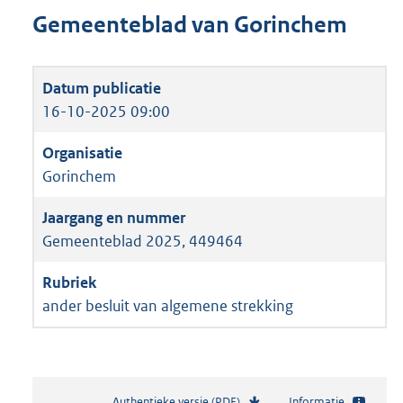
Gemeenteblad van Gorinchem
16-10-2025 09:00
Gorinchem
Gemeenteblad 2025, 449464
ander besluit van algemene strekking
Authentieke versie (PDF)
b
Informatie