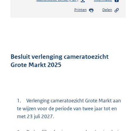
e
Printen
Delen
s
t
a
n
d
s
g
r
Besluit verlenging cameratoezicht
o
Grote Markt 2025
o
t
t
e
:
2
1.
Verlenging cameratoezicht Grote Markt aan
1
te wijzen voor de periode van twee jaar tot en
6
met 23 juli 2027.
K
b