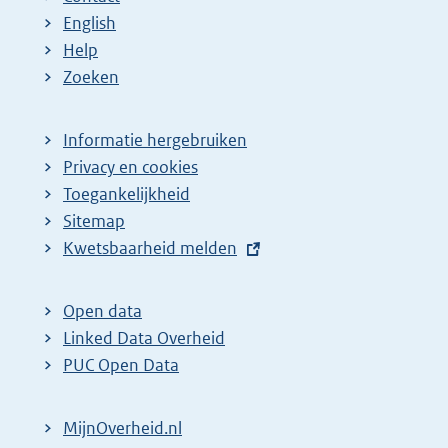
English
Help
Zoeken
Informatie hergebruiken
Privacy en cookies
Toegankelijkheid
Sitemap
E
Kwetsbaarheid melden
x
t
Open data
e
Linked Data Overheid
r
PUC Open Data
n
e
MijnOverheid.nl
l