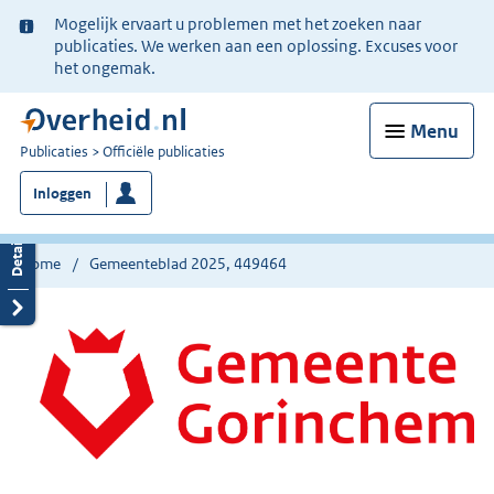
Ter
Mogelijk ervaart u problemen met het zoeken naar
informatie:
publicaties. We werken aan een oplossing. Excuses voor
het ongemak.
Menu
U
Publicaties
Officiële publicaties
bent
Inloggen
nu
hier:
Home
Gemeenteblad 2025, 449464