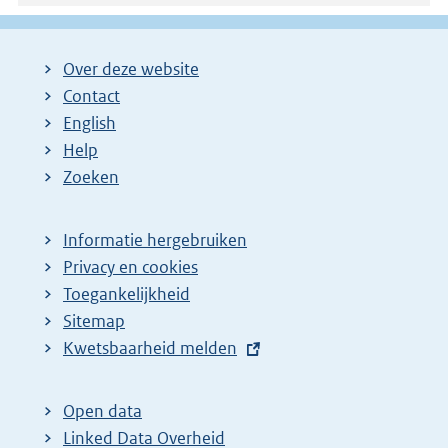
Over deze website
Contact
English
Help
Zoeken
Informatie hergebruiken
Privacy en cookies
Toegankelijkheid
Sitemap
E
Kwetsbaarheid melden
x
t
Open data
e
Linked Data Overheid