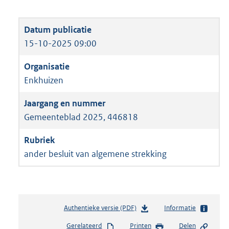
15-10-2025 09:00
Enkhuizen
Gemeenteblad 2025, 446818
ander besluit van algemene strekking
Authentieke versie (PDF)
b
Informatie
e
Gerelateerd
Printen
Delen