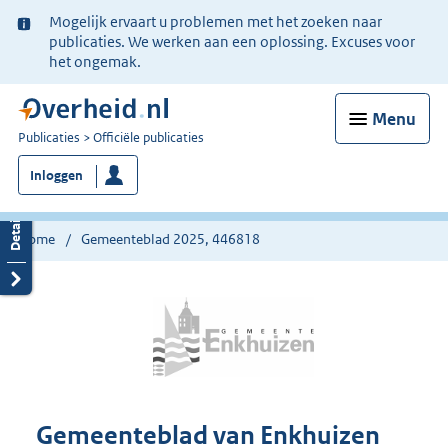
Ter
Mogelijk ervaart u problemen met het zoeken naar
informatie:
publicaties. We werken aan een oplossing. Excuses voor
het ongemak.
Menu
U
Publicaties
Officiële publicaties
bent
Inloggen
nu
hier:
Home
Gemeenteblad 2025, 446818
Gemeenteblad van Enkhuizen