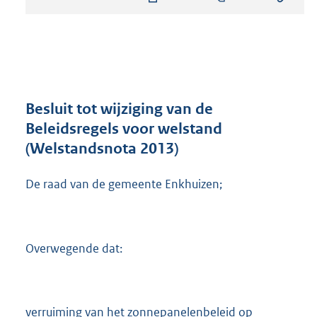
s
t
a
n
d
s
g
r
Besluit tot wijziging van de
o
Beleidsregels voor welstand
o
(Welstandsnota 2013)
t
t
e
De raad van de gemeente Enkhuizen;
:
7
2
5
Overwegende dat:
K
b
verruiming van het zonnepanelenbeleid op