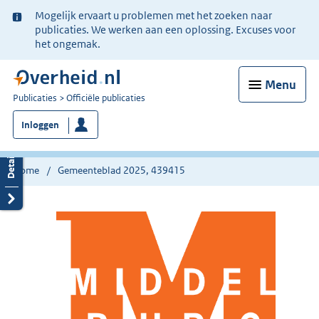
Ter
Mogelijk ervaart u problemen met het zoeken naar
informatie:
publicaties. We werken aan een oplossing. Excuses voor
het ongemak.
Menu
U
Publicaties
Officiële publicaties
bent
Inloggen
nu
hier:
Home
Gemeenteblad 2025, 439415