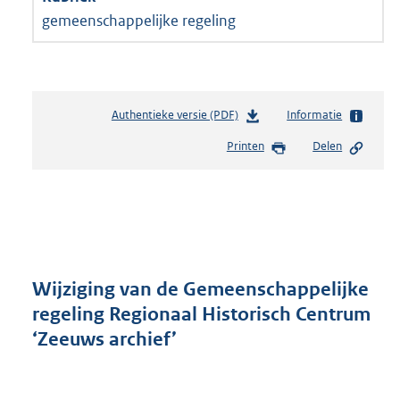
gemeenschappelijke regeling
Authentieke versie (PDF)
b
Informatie
e
Printen
Delen
s
t
a
n
d
s
g
r
Wijziging van de Gemeenschappelijke
o
regeling Regionaal Historisch Centrum
o
‘Zeeuws archief’
t
t
e
: