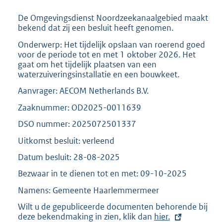
e
:
De Omgevingsdienst Noordzeekanaalgebied maakt
2
bekend dat zij een besluit heeft genomen.
1
Onderwerp: Het tijdelijk opslaan van roerend goed
1
voor de periode tot en met 1 oktober 2026. Het
K
gaat om het tijdelijk plaatsen van een
b
waterzuiveringsinstallatie en een bouwkeet.
Aanvrager: AECOM Netherlands B.V.
Zaaknummer: OD2025-0011639
DSO nummer: 2025072501337
Uitkomst besluit: verleend
Datum besluit: 28-08-2025
Bezwaar in te dienen tot en met: 09-10-2025
Namens: Gemeente Haarlemmermeer
Wilt u de gepubliceerde documenten behorende bij
deze bekendmaking in zien, klik dan
E
hier.