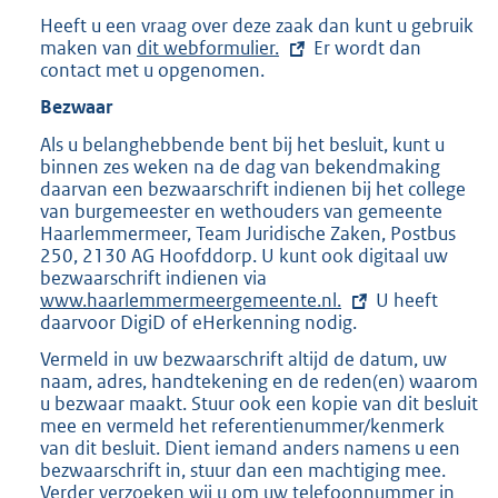
x
Heeft u een vraag over deze zaak dan kunt u gebruik
t
maken van
E
dit webformulier.
Er wordt dan
e
contact met u opgenomen.
x
r
t
n
Bezwaar
e
e
r
l
Als u belanghebbende bent bij het besluit, kunt u
n
i
binnen zes weken na de dag van bekendmaking
e
n
daarvan een bezwaarschrift indienen bij het college
l
k
van burgemeester en wethouders van gemeente
i
:
Haarlemmermeer, Team Juridische Zaken, Postbus
n
250, 2130 AG Hoofddorp. U kunt ook digitaal uw
k
bezwaarschrift indienen via
E
:
www.haarlemmermeergemeente.nl.
x
U heeft
daarvoor DigiD of eHerkenning nodig.
t
e
Vermeld in uw bezwaarschrift altijd de datum, uw
r
naam, adres, handtekening en de reden(en) waarom
n
u bezwaar maakt. Stuur ook een kopie van dit besluit
e
mee en vermeld het referentienummer/kenmerk
l
van dit besluit. Dient iemand anders namens u een
i
bezwaarschrift in, stuur dan een machtiging mee.
n
Verder verzoeken wij u om uw telefoonnummer in