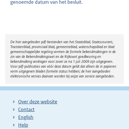
genoemde datum van het besluit.
e
l
i
n
k
:
Disclaimer
De hier aangeboden pdf-bestanden van het Staatsblad, Staatscourant,
Tractatenblad, provinciaal blad, gemeenteblad, waterschapsblad en blad
gemeenschappelijke regeling vormen de formele bekendmakingen in de
zin van de Bekendmakingswet en de Rijkswet goedkeuring en
bekendmaking verdragen voor zover ze na 1 juli 2009 zijn uitgegeven.
Voor pdf-publicaties van vóór deze datum geldt dat alleen de in papieren
vorm uitgegeven bladen formele status hebben; de hier aangeboden
elektronische versies daarvan worden bij wijze van service aangeboden.
Over deze website
Contact
English
Help