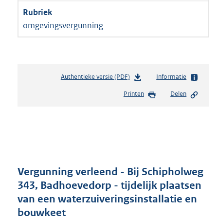
omgevingsvergunning
Authentieke versie (PDF)
b
Informatie
e
Printen
Delen
s
t
a
n
d
s
g
r
Vergunning verleend - Bij Schipholweg
o
343, Badhoevedorp - tijdelijk plaatsen
o
van een waterzuiveringsinstallatie en
t
t
bouwkeet