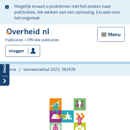
Ter
Mogelijk ervaart u problemen met het zoeken naar
informatie:
publicaties. We werken aan een oplossing. Excuses voor
het ongemak.
Menu
U
Publicaties
Officiële publicaties
bent
Inloggen
nu
hier:
Home
Gemeenteblad 2025, 382439