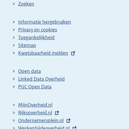
Zoeken
Informatie hergebruiken
Privacy en cookies
Toegankelijkheid
Sitemap
E
Kwetsbaarheid melden
x
t
Open data
e
Linked Data Overheid
r
PUC Open Data
n
e
MijnOverheid.nl
l
E
Rijksoverheid.nl
i
x
E
Ondernemersplein.nl
n
t
x
E
Werkenbijdeoverheid.nl