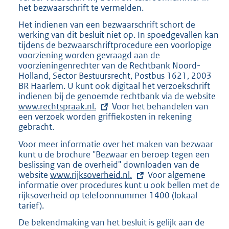
k
het bezwaarschrift te vermelden.
:
Het indienen van een bezwaarschrift schort de
werking van dit besluit niet op. In spoedgevallen kan
tijdens de bezwaarschriftprocedure een voorlopige
voorziening worden gevraagd aan de
voorzieningenrechter van de Rechtbank Noord-
Holland, Sector Bestuursrecht, Postbus 1621, 2003
BR Haarlem. U kunt ook digitaal het verzoekschrift
indienen bij de genoemde rechtbank via de website
E
www.rechtspraak.nl.
Voor het behandelen van
x
een verzoek worden griffiekosten in rekening
t
gebracht.
e
r
Voor meer informatie over het maken van bezwaar
n
kunt u de brochure "Bezwaar en beroep tegen een
e
beslissing van de overheid" downloaden van de
l
website
E
www.rijksoverheid.nl.
Voor algemene
i
informatie over procedures kunt u ook bellen met de
x
n
rijksoverheid op telefoonnummer 1400 (lokaal
t
k
tarief).
e
:
r
De bekendmaking van het besluit is gelijk aan de
n