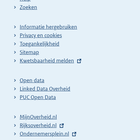
Zoeken
Informatie hergebruiken
Privacy en cookies
Toegankelijkheid
Sitemap
E
Kwetsbaarheid melden
x
t
Open data
e
Linked Data Overheid
r
PUC Open Data
n
e
MijnOverheid.nl
l
E
Rijksoverheid.nl
i
x
E
Ondernemersplein.nl
n