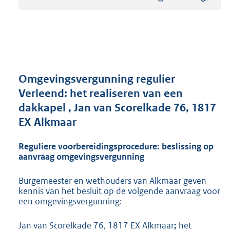
s
t
a
n
d
s
g
r
Omgevingsvergunning regulier
o
Verleend: het realiseren van een
o
dakkapel , Jan van Scorelkade 76, 1817
t
t
EX Alkmaar
e
:
Reguliere voorbereidingsprocedure: beslissing op
4
aanvraag omgevingsvergunning
0
9
Burgemeester en wethouders van Alkmaar geven
K
kennis van het besluit op de volgende aanvraag voor
b
een omgevingsvergunning:
Jan van Scorelkade 76, 1817 EX Alkmaar
;
het