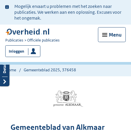
Ter
Mogelijk ervaart u problemen met het zoeken naar
informatie:
publicaties. We werken aan een oplossing. Excuses voor
het ongemak.
Menu
U
Publicaties
Officiële publicaties
bent
Inloggen
nu
hier:
Home
Gemeenteblad 2025, 376458
Gemeenteblad van Alkmaar