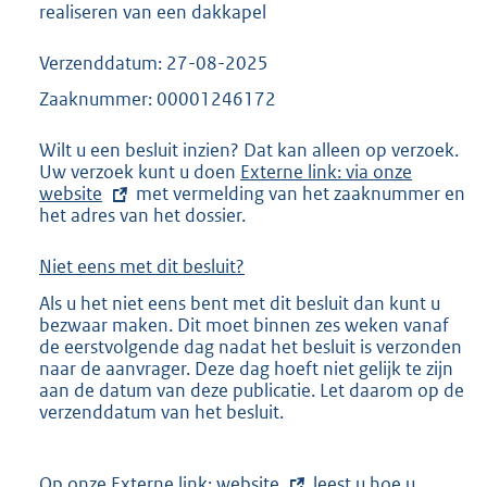
realiseren van een dakkapel
Verzenddatum: 27-08-2025
Zaaknummer: 00001246172
Wilt u een besluit inzien? Dat kan alleen op verzoek.
Uw verzoek kunt u doen
E
Externe link: via onze
website
met vermelding van het zaaknummer en
x
het adres van het dossier.
t
e
r
Niet eens met dit besluit?
n
e
Als u het niet eens bent met dit besluit dan kunt u
l
bezwaar maken. Dit moet binnen zes weken vanaf
i
de eerstvolgende dag nadat het besluit is verzonden
n
naar de aanvrager. Deze dag hoeft niet gelijk te zijn
k
aan de datum van deze publicatie. Let daarom op de
:
verzenddatum van het besluit.
Op onze
E
Externe link: website
leest u hoe u