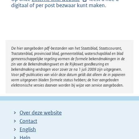
digitaal of per post bezwaar kunt maken.
x
t
e
r
n
e
l
Disclaimer
i
De hier aangeboden pdf-bestanden van het Staatsblad, Staatscourant,
Tractatenblad, provinciaal blad, gemeenteblad, waterschapsblad en blad
n
gemeenschappelijke regeling vormen de formele bekendmakingen in de
k
zin van de Bekendmakingswet en de Rijkswet goedkeuring en
:
bekendmaking verdragen voor zover ze na 1 juli 2009 zijn uitgegeven.
Voor pdf-publicaties van vóór deze datum geldt dat alleen de in papieren
vorm uitgegeven bladen formele status hebben; de hier aangeboden
elektronische versies daarvan worden bij wijze van service aangeboden.
Over deze website
Contact
English
Help