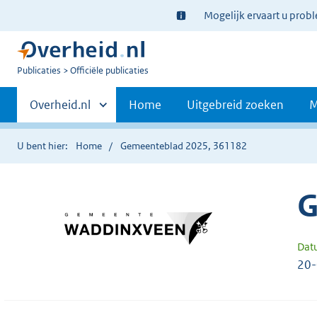
Ter
Mogelijk ervaart u prob
informatie:
U
Publicaties
Officiële publicaties
bent
Primaire
nu
Andere
Overheid.nl
Home
Uitgebreid zoeken
M
hier:
sites
navigatie
binnen
U bent hier:
Home
Gemeenteblad 2025, 361182
G
Dat
20-