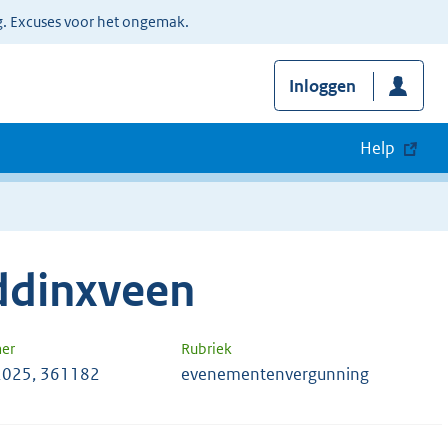
g. Excuses voor het ongemak.
Inloggen
Help
ddinxveen
er
Rubriek
2025, 361182
evenementenvergunning