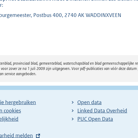
r:
burgemeester, Postbus 400, 2740 AK WADDINXVEEN
atenblad, provinciaal blad, gemeenteblad, waterschapsblad en blad gemeenschappelijke 
 zover ze na 1 juli 2009 zijn uitgegeven. Voor pdf-publicaties van vóór deze datum g
van service aangeboden.
ie hergebruiken
Open data
en cookies
Linked Data Overheid
lijkheid
PUC Open Data
arheid melden