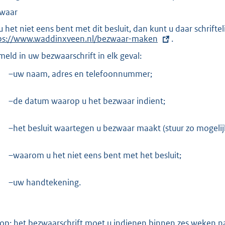
:
waar
9
2
 u het niet eens bent met dit besluit, dan kunt u daar schrif
ps://www.waddinxveen.nl/bezwaar-maken
.
9
meld in uw bezwaarschrift in elk geval:
b
–uw naam, adres en telefoonnummer;
–de datum waarop u het bezwaar indient;
–het besluit waartegen u bezwaar maakt (stuur zo mogelij
–waarom u het niet eens bent met het besluit;
–uw handtekening.
 op: het bezwaarschrift moet u indienen binnen zes weken na