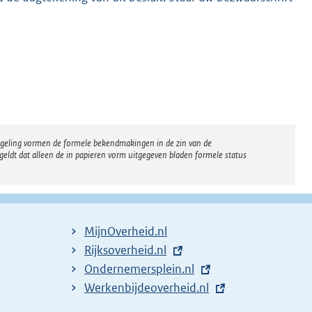
regeling vormen de formele bekendmakingen in de zin van de
eldt dat alleen de in papieren vorm uitgegeven bladen formele status
MijnOverheid.nl
E
Rijksoverheid.nl
x
E
Ondernemersplein.nl
t
x
E
Werkenbijdeoverheid.nl
e
t
x