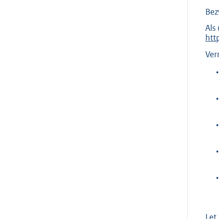
Bez
Als
htt
Ver
•
•
•
•
•
Let