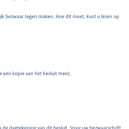
telijk bezwaar tegen maken. Hoe dit moet, kunt u lezen op
E
x
t
K
e
r
n
e
l
i
n
k een kopie van het besluit mee);
k
:
 de dagtekening van dit besluit. Stuur uw bezwaarschrift