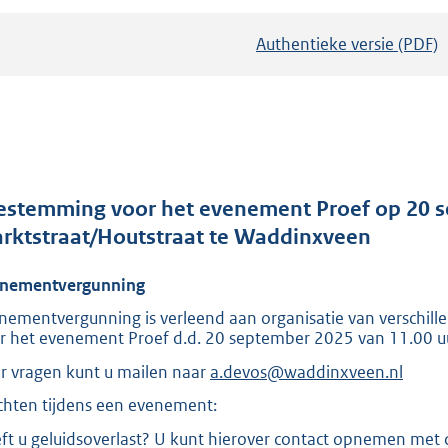
Authentieke versie (PDF)
b
e
s
t
a
n
d
estemming voor het evenement Proef op 20 
s
rktstraat/Houtstraat te Waddinxveen
g
nementvergunning
r
o
nementvergunning is verleend aan organisatie van verschi
r het evenement Proef d.d. 20 september 2025 van 11.00 uu
o
t
r vragen kunt u mailen naar
a.devos@waddinxveen.nl
t
chten tijdens een evenement:
e
ft u geluidsoverlast? U kunt hierover contact opnemen me