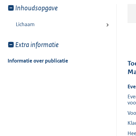
Toon
Inhoudsopgave
meer
van:
Lichaam
Toon
Extra informatie
meer
van:
Informatie over publicatie
To
Ma
Eve
Eve
voo
Voo
Kla
Hee