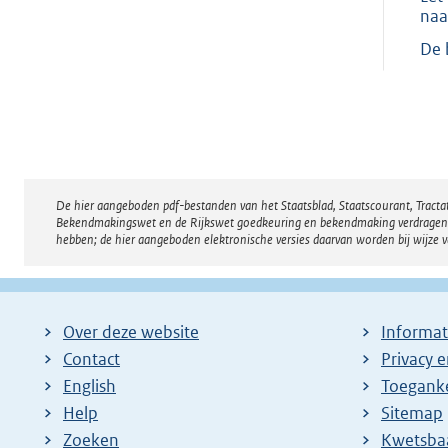
naa
De 
De hier aangeboden pdf-bestanden van het Staatsblad, Staatscourant, Tract
Disclaimer
Bekendmakingswet en de Rijkswet goedkeuring en bekendmaking verdragen voor
hebben; de hier aangeboden elektronische versies daarvan worden bij wijze 
Over deze website
Informat
Contact
Privacy 
English
Toeganke
Help
Sitemap
Zoeken
E
Kwetsba