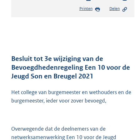
e
Printen
Delen
s
t
a
n
d
s
g
r
Besluit tot 3e wijziging van de
o
Bevoegdhedenregeling Een 10 voor de
o
Jeugd Son en Breugel 2021
t
t
e
Het college van burgemeester en wethouders en de
:
burgemeester, ieder voor zover bevoegd,
3
2
7
K
Overwegende dat de deelnemers van de
b
netwerksamenwerking Een 10 voor de Jeugd