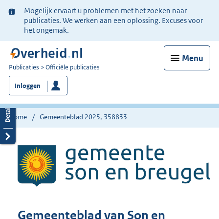
Ter
Mogelijk ervaart u problemen met het zoeken naar
informatie:
publicaties. We werken aan een oplossing. Excuses voor
het ongemak.
Menu
U
Publicaties
Officiële publicaties
bent
Inloggen
nu
hier:
Home
Gemeenteblad 2025, 358833
Gemeenteblad van Son en